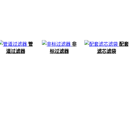
管
非
配套
道过滤器
标过滤器
滤芯滤袋