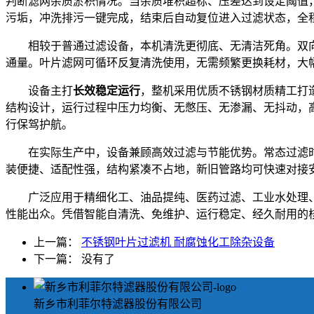
判断滤网杂质淤积情况。当杂质堆积超标、压差达到设定阈值
污垢，冲洗排污一键完成，结束后自动复位进入过滤状态，全
相较于普通过滤设备，本机清洗更彻底、无清洁死角。双
通量。叶片滤网可循环反复清洗使用，无需频繁更换耗材，大
设备主打
长效稳定运行
，整机采用优质不锈钢材质精工打
结构设计，运行过程中压力均衡、无憋压、无渗漏、无抖动，
行保驾护航。
在实际生产中，设备兼顾高效过滤与节能优势。常态过滤
装便捷、适配性强，结构紧凑不占地，新旧管路均可快速对接
广泛应用于精细化工、油品提纯、医药过滤、工业水处理
性能出众。凭借智能自清洗、免维护、运行稳定、经久耐用的
上一篇：
不锈钢叶片过滤机 耐腐蚀化工除杂设备
下一篇： 没有了
新乡市利菲尔特滤器股份有限公司