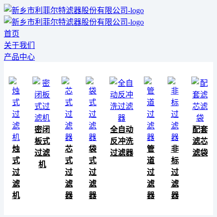
首页
关于我们
产品中心
密闭
全自动
配套
板式
反冲洗
滤芯
烛
芯
袋
管
非
过滤
过滤器
滤袋
式
式
式
道
标
机
过
过
过
过
过
滤
滤
滤
滤
滤
机
器
器
器
器