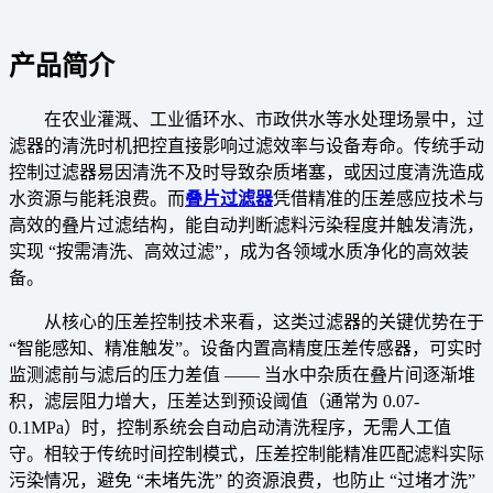
产品简介
在农业灌溉、工业循环水、市政供水等水处理场景中，过
滤器的清洗时机把控直接影响过滤效率与设备寿命。传统手动
控制过滤器易因清洗不及时导致杂质堵塞，或因过度清洗造成
水资源与能耗浪费。而
叠片过滤器
凭借精准的压差感应技术与
高效的叠片过滤结构，能自动判断滤料污染程度并触发清洗，
实现 “按需清洗、高效过滤”，成为各领域水质净化的高效装
备。
从核心的压差控制技术来看，这类过滤器的关键优势在于
“智能感知、精准触发”。设备内置高精度压差传感器，可实时
监测滤前与滤后的压力差值 —— 当水中杂质在叠片间逐渐堆
积，滤层阻力增大，压差达到预设阈值（通常为 0.07-
0.1MPa）时，控制系统会自动启动清洗程序，无需人工值
守。相较于传统时间控制模式，压差控制能精准匹配滤料实际
污染情况，避免 “未堵先洗” 的资源浪费，也防止 “过堵才洗”