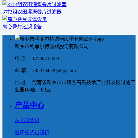
3寸3组农田灌溉叠片过滤器
离心叠片过滤设备
新乡市利菲尔特滤器股份有限公司
电 话： 17530732603
邮 箱： 3850184539@qq.com
地 址： 河南省新乡市市辖区高新技术产业开发区过滤工
业园D4座、E3座
产品中心
烛式过滤机
密闭板式过滤机