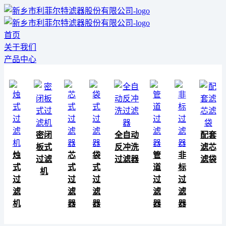
首页
关于我们
产品中心
密闭
全自动
配套
板式
反冲洗
滤芯
烛
芯
袋
管
非
过滤
过滤器
滤袋
式
式
式
道
标
机
过
过
过
过
过
滤
滤
滤
滤
滤
机
器
器
器
器