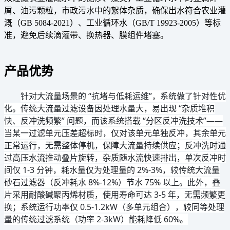
屑、油污颗粒，市政污水中的絮体杂质，确保出水符合农业灌
溉（GB 5084-2021）、工业循环水（GB/T 19923-2005）等标
准，避免后续滴灌带、换热器、膜组件堵塞。
产品优势
针对大流量场景的 “抗堵与低耗运维”，系统做了针对性优
化。传统大流量过滤设备因处理水量大，易出现 “杂质堆积
快、反冲洗频繁” 问题，而该系统搭载 “分区反冲洗技术”——
当某一过滤单元压差超标时，仅对该单元单独反冲，其余单元
正常运行，无需整体停机，保障大流量持续供应；反冲洗时通
过高压水流推动叠片旋转，杂质随水流快速排出，单次反冲时
间仅 1-3 分钟，耗水量仅为处理量的 2%-3%，较传统大流量
砂石过滤器（反冲耗水 8%-12%）节水 75% 以上。此外，叠
片采用耐酸碱聚丙烯材质，使用寿命可达 3-5 年，无需频繁更
换；系统运行功率仅 0.5-1.2kW（多单元组合），较同等处理
量的传统过滤系统（功率 2-3kW）能耗降低 60%。