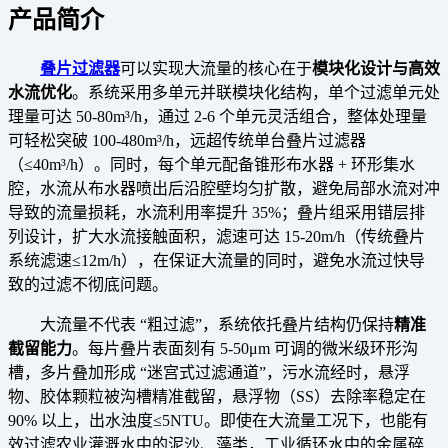
产品简介
叠片过滤器
可以实现大流量的核心在于
模块化设计与高效
水流优化
。系统采用多单元并联模块化结构，单个过滤单元处
理量可达 50-80m³/h，通过 2-6 个单元灵活组合，整体处理量
可轻松突破 100-480m³/h，远超传统单台叠片过滤器
（≤40m³/h）。同时，每个单元配备锥形布水器 + 环形集水
腔，水流从布水器喷出后沿腔壁均匀扩散，避免局部水流对冲
导致的流量损耗，水流利用率提升 35%；叠片组采用错层排
列设计，扩大水流接触面积，滤速可达 15-20m/h（传统叠片
系统滤速≤12m/h），在保证大流量的同时，避免水流过快导
致的过滤不彻底问题。
大流量不代表 “粗过滤”，系统依托叠片结构仍保持
精准
截留能力
。每片叠片表面刻有 5-50μm 可调的微米级环形沟
槽，多片叠加形成 “迷宫式过滤通道”，污水流经时，悬浮
物、胶体颗粒被沟槽精准截留，悬浮物（SS）去除率稳定在
90% 以上，出水浊度≤5NTU。即使在大流量工况下，也能有
效过滤农业灌溉水中的泥沙、藻类，工业循环水中的金属碎