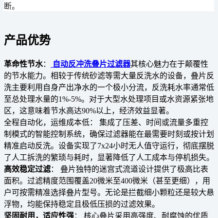
断
。
产品优势
革命性节水
：
自动反冲洗叠片过滤器
其核心魅力在于颠覆性
的节水能力。相较于传统砂滤等需大量反洗水的设备，叠片反
洗主要利用自身产出净水的一个极小分流，
反洗耗水率通常低
至总处理水量的1%-5%
。对于大型水处理项目或水资源紧张地
区，这意味着
节水高达90%以上
，经济效益显著。
全程自动化，运维成本低：
集成了压差、时间或流量多重控
制模式的智能控制系统，确保过滤器能在最需要时刻或按计划
精准启动反洗。设备实现了
7x24小时无人值守运行
，彻底摆脱
了人工拆洗的繁琐与耗时，显著
降低了人工成本与停机损失
。
高效稳定过滤
：
叠片独特的迷宫式流道设计提供了
极高比表
面积
。
过滤精度范围覆盖20微米至400微米（甚至更细）
，用
户可按需精准选择叠片型号。无论是拦截细小颗粒还是较大悬
浮物，均能保持稳定且
极低压损
的过滤效果。
坚固耐用，适应性强
：
核心叠片采用高强度、耐腐蚀的优质