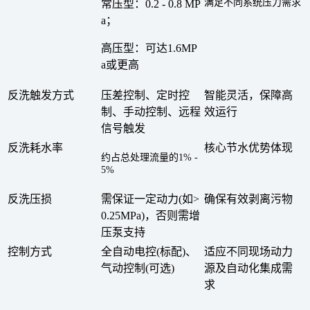
满足不同系统压力需求
常压型：
0.2 - 0.8 MP
a；
高压型：可达1.6MP
a或更高
反洗触发方式
压差控制、定时控
智能灵活，保障高
制、手动控制、远程
效运行
信号触发
反洗耗水率
核心节水优势体现
约占总处理流量的
1% -
5%
反洗压损
需保证一定动力
(如>
确保有效剥离污物
0.25MPa)，否则需增
压泵支持
控制方式
全自动电控
(标配)、
适应不同现场动力
气动控制(可选)
源及自动化集成需
求