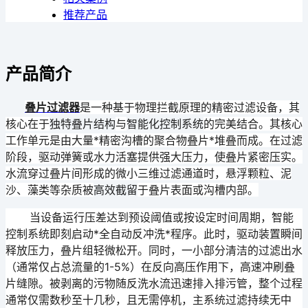
推荐产品
产品简介
叠片过滤器
是一种基于物理拦截原理的精密过滤设备，其
核心在于
与
的完美结合。
其核心
独特叠片结构
智能化控制系统
工作单元是由大量*精密沟槽的聚合物叠片*堆叠而成。在过滤
阶段，驱动弹簧或水力活塞提供强大压力，使叠片紧密压实。
水流穿过叠片间形成的微小三维过滤通道时，悬浮颗粒、泥
沙、藻类等杂质被
于叠片表面或沟槽内部。
高效截留
当设备运行压差达到预设阈值或按设定时间周期，智能
控制系统即刻启动*全自动反冲洗*程序。此时，驱动装置瞬间
释放压力，叠片组轻微松开。同时，一小部分清洁的过滤出水
（通常仅占总流量的1-5%）在反向高压作用下，高速冲刷叠
片缝隙。被剥离的污物随反洗水流迅速排入排污管，整个过程
通常仅需数秒至十几秒，且
无需停机
，主系统过滤
持续无中