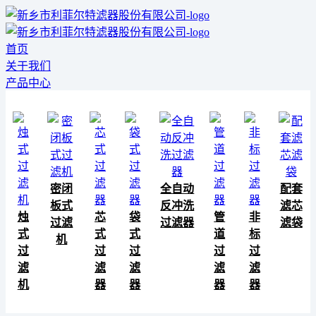
首页
关于我们
产品中心
密闭
全自动
配套
板式
反冲洗
滤芯
烛
芯
袋
管
非
过滤
过滤器
滤袋
式
式
式
道
标
机
过
过
过
过
过
滤
滤
滤
滤
滤
机
器
器
器
器