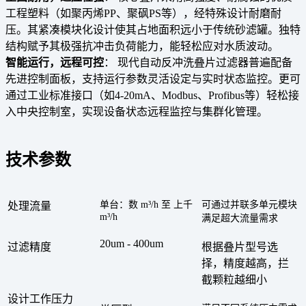
工程塑料（如聚丙烯PP、聚砜PS等），经特殊设计耐磨耐
压。其紧凑模块化设计使其
占地面积远小于传统砂滤罐
。独特
结构赋予其
极强抗冲击负荷能力
，能轻松应对水质波动。
智能运行，远程可控
：
现代自动反冲洗叠片过滤器普遍配备
先进控制面板，支持运行参数灵活设定与实时状态监控。更可
通过工业标准接口（如4-20mA、Modbus、Profibus等）轻松接
入中央控制室，实现
设备状态远程监控与集群化管理
。
技术参数
单台：数
m³/h 至 上千
可通过并联多单元模块
处理流量
m³/h
满足超大流量需求
20um - 400um
过滤精度
根据叠片型号选
择，精度越高，拦
截颗粒越细小
设计工作压力