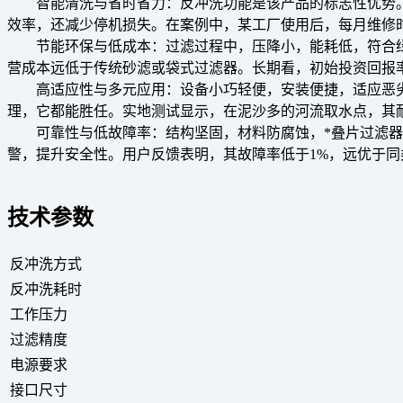
智能清洗与省时省力
：反冲洗功能是该产品的标志性优势
效率，还减少停机损失。在案例中，某工厂使用后，每月维修时
节能环保与低成本
：过滤过程中，压降小，能耗低，符合绿
营成本远低于传统砂滤或袋式过滤器。长期看，
初始投资回报
高适应性与多元应用
：设备小巧轻便，安装便捷，适应恶
理，它都能胜任。
实地测试显示
，在泥沙多的河流取水点，其
可靠性与低故障率
：结构坚固，材料防腐蚀，*叠片过滤
警，提升安全性。用户反馈表明，其故障率低于1%，远优于
技术参数
反冲洗方式
反冲洗耗时
工作压力
过滤精度
电源要求
接口尺寸