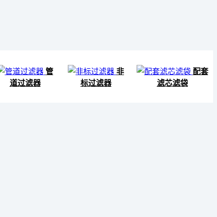
管
非
配套
道过滤器
标过滤器
滤芯滤袋