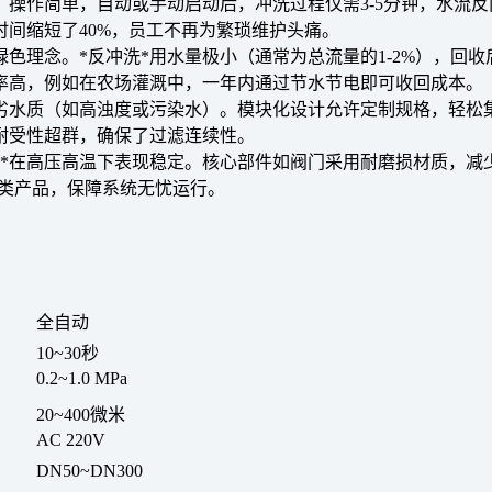
。
操作简单
，自动或手动启动后，冲洗过程仅需3-5分钟，水流
间缩短了40%，员工不再为繁琐维护头痛。
色理念。*反冲洗*用水量极小（通常为总流量的1-2%），回
率高
，例如在农场灌溉中，一年内通过节水节电即可收回成本。
劣水质（如高浊度或污染水）。模块化设计允许定制规格，轻松
耐受性超群，确保了过滤连续性。
器*在高压高温下表现稳定。核心部件如阀门采用耐磨损材质，减
同类产品，保障系统无忧运行。
全自动
10~30秒
0.2~1.0 MPa
20~400微米
AC 220V
DN50~DN300