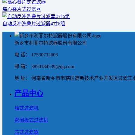
离心叠片式过滤器
自动反冲洗叠片过滤器4寸6组
新乡市利菲尔特滤器股份有限公司
电 话： 17530732603
邮 箱： 3850184539@qq.com
地 址： 河南省新乡市市辖区高新技术产业开发区过滤工业
产品中心
烛式过滤机
密闭板式过滤机
芯式过滤器