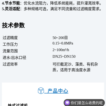
4.节水节能
：优化水流阻力，降低系统能耗，提升灌溉效率。
5.灵活适配
：多种规格可选，满足不同流量和过滤精度需求。
技术参数
过滤精度
50~200目
0.15~0.8MPa
工作压力
2~100m³/h
流量范围
DN25~DN150
进水/出水口径
过滤效率
可拦截泥沙、藻类、有机杂
质，适用于高浊度水源
产品中心
你们是怎么收费的呢
烛式过滤机