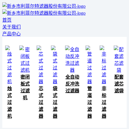
首页
关于我们
产品中心
密闭
全自动
配套
板式
反冲洗
滤芯
烛
芯
袋
管
非
过滤
过滤器
滤袋
式
式
式
道
标
机
过
过
过
过
过
滤
滤
滤
滤
滤
机
器
器
器
器