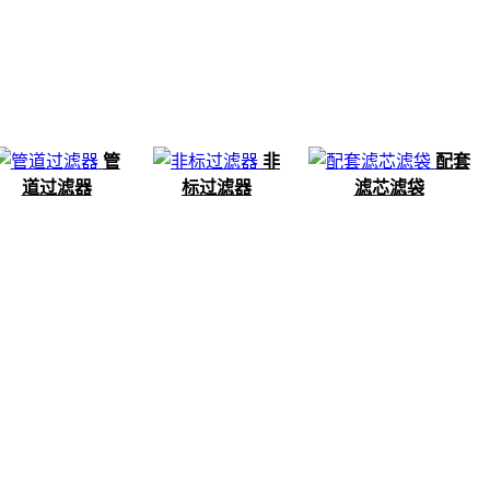
管
非
配套
道过滤器
标过滤器
滤芯滤袋