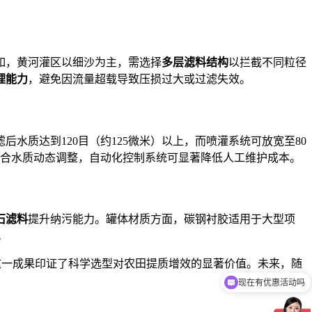
如，黄河灌区以细沙为主，需选择
多层滤料结构
以拦截不同粒径
理能力
，避免因流量超载导致压损过大或过滤失效。
水质达到120目（约125微米）以上，而喷灌系统可放宽至80
合水质动态调整，自动化控制系统可显著降低人工维护成本。
石滤料
提升纳污能力。罐体材质方面，碳钢衬胶适用于大型项
。
。这一成果印证了科学选型对农田提质增效的显著价值。未来，随
现在有优惠活动吗