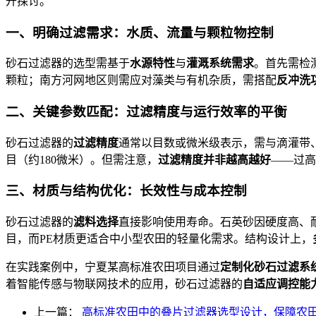
开探讨。
一、明确过滤需求：水质、流量与颗粒物控制
砂石过滤器的选型需基于
水源特性
与
灌溉系统需求
。首先需检
颗粒；南方河网地区则需应对藻类与有机杂质，需搭配
反冲洗
二、关键参数匹配：过滤精度与运行效率的平衡
砂石过滤器的
过滤精度
通常以目数或微米级表示，需与滴灌带、
目（约180微米）。但需注意，
过滤精度并非越高越好
——过高
三、材质与结构优化：长效性与成本控制
砂石过滤器的
滤料选择
直接影响使用寿命。石英砂因硬度高、
目，而PE材质更适合中小型农田的轻量化需求。结构设计上，
在实践案例中，宁夏某高标准农田项目通过
定制化砂石过滤系
着智能传感与物联网技术的应用，砂石过滤器的
自适应调控能
上一篇：
高标准农田中的叠片过滤器选型设计，保障农