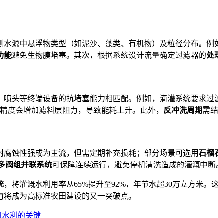
测水源中悬浮物类型（如泥沙、藻类、有机物）及粒径分布。例
功能
避免生物膜堵塞。其次，根据系统设计流量确定过滤器的
处
喷头等终端设备的抗堵塞能力相匹配。例如，滴灌系统要求过滤后
精度会增加滤料层阻力，导致能耗上升。此外，
反冲洗周期
需结
耐腐蚀性强成为主流，但需定期补充损耗；部分场景可选用
石榴
多阀组并联系统
可保障连续运行，避免停机清洗造成的灌溉中断
统
，将灌溉水利用率从65%提升至92%，年节水超30万立方米
力
将成为高标准农田建设的又一突破点。
田水利的关键