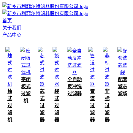
首页
关于我们
产品中心
密闭
全自动
配套
板式
反冲洗
滤芯
烛
芯
袋
管
非
过滤
过滤器
滤袋
式
式
式
道
标
机
过
过
过
过
过
滤
滤
滤
滤
滤
机
器
器
器
器