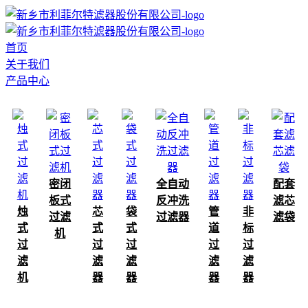
首页
关于我们
产品中心
密闭
全自动
配套
板式
反冲洗
滤芯
烛
芯
袋
管
非
过滤
过滤器
滤袋
式
式
式
道
标
机
过
过
过
过
过
滤
滤
滤
滤
滤
机
器
器
器
器