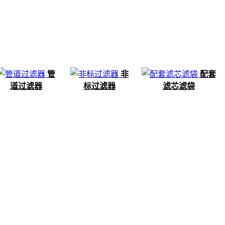
管
非
配套
道过滤器
标过滤器
滤芯滤袋