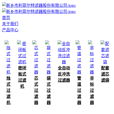
首页
关于我们
产品中心
密闭
全自动
配套
板式
反冲洗
滤芯
烛
芯
袋
管
非
过滤
过滤器
滤袋
式
式
式
道
标
机
过
过
过
过
过
滤
滤
滤
滤
滤
机
器
器
器
器