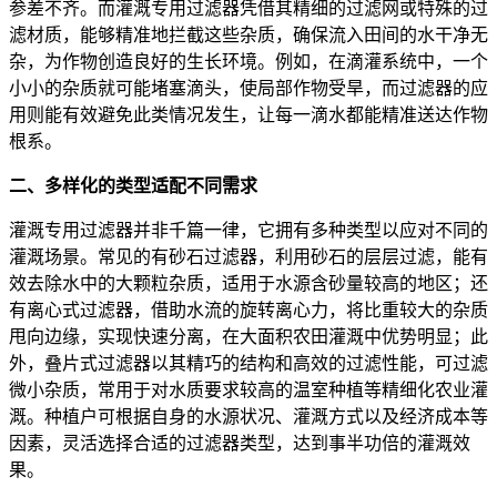
参差不齐。而灌溉专用过滤器凭借其精细的过滤网或特殊的过
滤材质，能够精准地拦截这些杂质，确保流入田间的水干净无
杂，为作物创造良好的生长环境。例如，在滴灌系统中，一个
小小的杂质就可能堵塞滴头，使局部作物受旱，而过滤器的应
用则能有效避免此类情况发生，让每一滴水都能精准送达作物
根系。
二、多样化的类型适配不同需求
灌溉专用过滤器并非千篇一律，它拥有多种类型以应对不同的
灌溉场景。常见的有砂石过滤器，利用砂石的层层过滤，能有
效去除水中的大颗粒杂质，适用于水源含砂量较高的地区；还
有离心式过滤器，借助水流的旋转离心力，将比重较大的杂质
甩向边缘，实现快速分离，在大面积农田灌溉中优势明显；此
外，叠片式过滤器以其精巧的结构和高效的过滤性能，可过滤
微小杂质，常用于对水质要求较高的温室种植等精细化农业灌
溉。种植户可根据自身的水源状况、灌溉方式以及经济成本等
因素，灵活选择合适的过滤器类型，达到事半功倍的灌溉效
果。