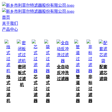
首页
关于我们
产品中心
密闭
全自动
配套
板式
反冲洗
滤芯
烛
芯
袋
管
非
过滤
过滤器
滤袋
式
式
式
道
标
机
过
过
过
过
过
滤
滤
滤
滤
滤
机
器
器
器
器