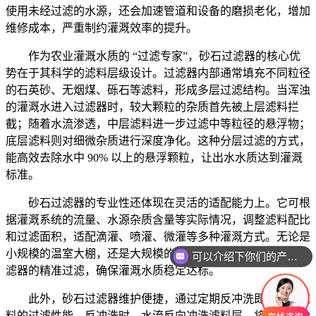
使用未经过滤的水源，还会加速管道和设备的磨损老化，增加
维修成本，严重制约灌溉效率的提升。
作为农业灌溉水质的 “过滤专家”，砂石过滤器的核心优
势在于其科学的滤料层级设计。过滤器内部通常填充不同粒径
的石英砂、无烟煤、砾石等滤料，形成多层过滤结构。当浑浊
的灌溉水进入过滤器时，较大颗粒的杂质首先被上层滤料拦
截；随着水流渗透，中层滤料进一步过滤中等粒径的悬浮物；
底层滤料则对细微杂质进行深度净化。这种分层过滤的方式，
能高效去除水中 90% 以上的悬浮颗粒，让出水水质达到灌溉
标准。
砂石过滤器的专业性还体现在灵活的适配能力上。它可根
据灌溉系统的流量、水源杂质含量等实际情况，调整滤料配比
和过滤面积，适配滴灌、喷灌、微灌等多种灌溉方式。无论是
小规模的温室大棚，还是大规模的农田灌溉，都能通过砂石过
可以介绍下你们的产品么
滤器的精准过滤，确保灌溉水质稳定达标。
此外，砂石过滤器维护便捷，通过定期反冲洗即可恢复滤
料的过滤性能。反冲洗时，水流反向冲洗滤料层，将截留的杂