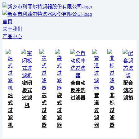
首页
关于我们
产品中心
密闭
全自动
配套
板式
反冲洗
滤芯
烛
芯
袋
管
非
过滤
过滤器
滤袋
式
式
式
道
标
机
过
过
过
过
过
滤
滤
滤
滤
滤
机
器
器
器
器