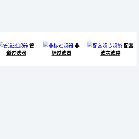
管
非
配套
道过滤器
标过滤器
滤芯滤袋