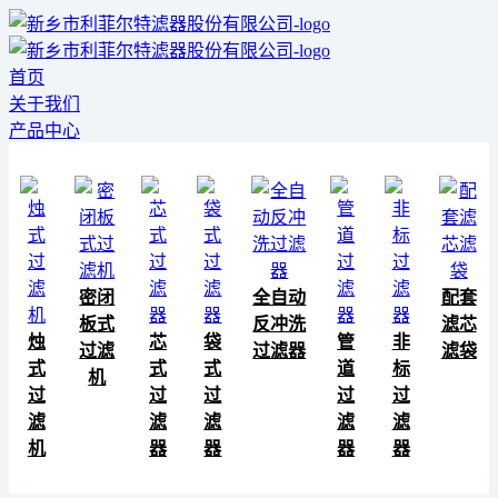
首页
关于我们
产品中心
密闭
全自动
配套
板式
反冲洗
滤芯
烛
芯
袋
管
非
过滤
过滤器
滤袋
式
式
式
道
标
机
过
过
过
过
过
滤
滤
滤
滤
滤
机
器
器
器
器