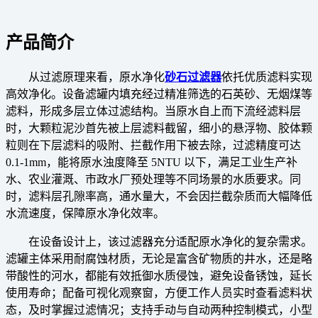
产品简介
从过滤原理来看，原水净化
砂石过滤器
依托优质滤料实现
高效净化。设备滤罐内填充经过精准筛选的石英砂、无烟煤等
滤料，形成多层立体过滤结构。当原水自上而下流经滤料层
时，大颗粒泥沙首先被上层滤料截留，细小的悬浮物、胶体颗
粒则在下层滤料的吸附、拦截作用下被去除，过滤精度可达
0.1-1mm，能将原水浊度降至 5NTU 以下，满足工业生产补
水、农业灌溉、市政水厂预处理等不同场景的水质要求。同
时，滤料层孔隙率高，通水量大，不会因拦截杂质而大幅降低
水流速度，保障原水净化效率。
在设备设计上，该过滤器充分适配原水净化的复杂需求。
滤罐主体采用耐腐蚀材质，无论是富含矿物质的井水，还是略
带酸性的河水，都能有效抵御水质侵蚀，避免设备锈蚀，延长
使用寿命；配备可视化观察窗，方便工作人员实时查看滤料状
态，及时掌握过滤情况；支持手动与自动两种控制模式，小型