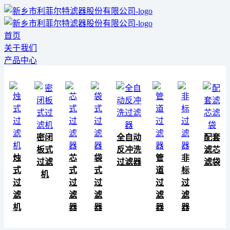
首页
关于我们
产品中心
密闭
全自动
配套
板式
反冲洗
滤芯
烛
芯
袋
管
非
过滤
过滤器
滤袋
式
式
式
道
标
机
过
过
过
过
过
滤
滤
滤
滤
滤
机
器
器
器
器