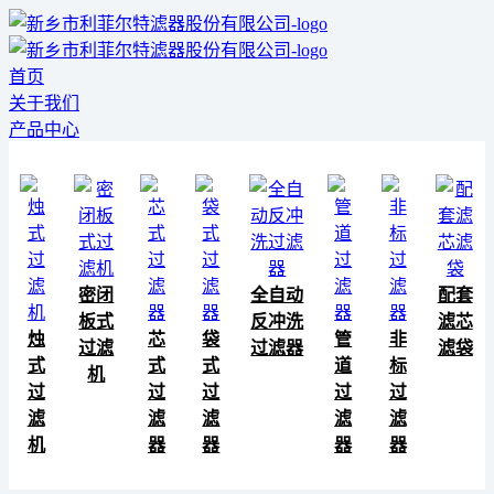
首页
关于我们
产品中心
密闭
全自动
配套
板式
反冲洗
滤芯
烛
芯
袋
管
非
过滤
过滤器
滤袋
式
式
式
道
标
机
过
过
过
过
过
滤
滤
滤
滤
滤
机
器
器
器
器