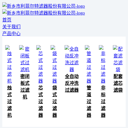
首页
关于我们
产品中心
密闭
全自动
配套
板式
反冲洗
滤芯
烛
芯
袋
管
非
过滤
过滤器
滤袋
式
式
式
道
标
机
过
过
过
过
过
滤
滤
滤
滤
滤
机
器
器
器
器