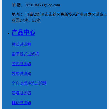
邮 箱： 3850184539@qq.com
地 址： 河南省新乡市市辖区高新技术产业开发区过滤工
业园D4座、E3座
产品中心
烛式过滤机
密闭板式过滤机
芯式过滤器
袋式过滤器
全自动反冲洗过滤器
管道过滤器
非标过滤器