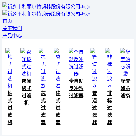
首页
关于我们
产品中心
密闭
全自动
配套
板式
反冲洗
滤芯
烛
芯
袋
管
非
过滤
过滤器
滤袋
式
式
式
道
标
机
过
过
过
过
过
滤
滤
滤
滤
滤
机
器
器
器
器