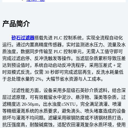
产品简介
砂石过滤器
搭载先进 PLC 控制系统，实现全流程自动化
运行。通过内置高精度传感器，实时监测进水压力、流量及水
质浊度，数据同步传输至 PLC 控制单元，无需人工值守即可
完成过滤启停、反冲洗触发等操作。当滤层杂质累积导致压差
达到预设值时，系统自动启动反冲洗程序，采用压差式 + 定
时双模式反洗，仅需 30 秒即可完成滤层再生，反洗水耗量低
于总处理水量的 2%，大幅节省水资源与人工成本。
过滤性能方面，设备采用多层级石英砂介质滤料，结合深
层过滤原理，可有效截留水中泥沙、悬浮物、藻类等杂质，过
滤精度达 20-50μm，出水浊度≤5NTU，完全满足滴灌、喷灌
等精细灌溉系统的水质要求，避免滴头、喷头堵塞造成的设备
损坏与灌溉不均问题。滤罐采用碳钢防腐或不锈钢材质打造，
抗压强度高，耐酸碱腐蚀，适配农田灌溉复杂水质环境，使用