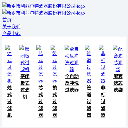
首页
关于我们
产品中心
密闭
全自动
配套
板式
反冲洗
滤芯
烛
芯
袋
管
非
过滤
过滤器
滤袋
式
式
式
道
标
机
过
过
过
过
过
滤
滤
滤
滤
滤
机
器
器
器
器