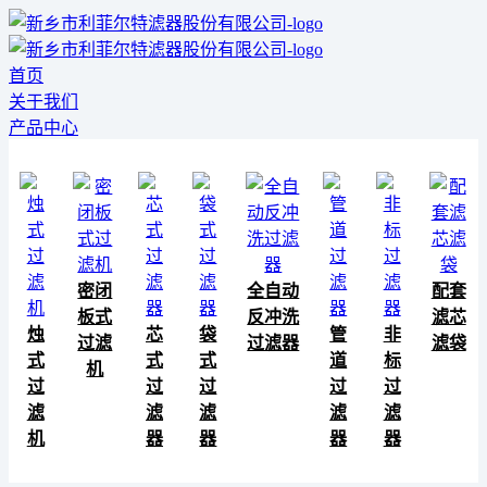
首页
关于我们
产品中心
密闭
全自动
配套
板式
反冲洗
滤芯
烛
芯
袋
管
非
过滤
过滤器
滤袋
式
式
式
道
标
机
过
过
过
过
过
滤
滤
滤
滤
滤
机
器
器
器
器