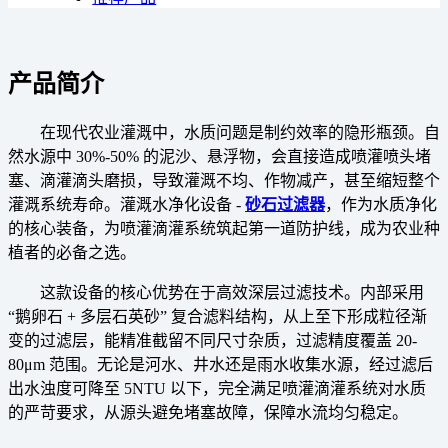
产品简介
在现代农业灌溉中，水质问题是制约效率的隐形瓶颈。自
然水源中 30%-50% 的泥沙、悬浮物，会直接造成喷灌喷头堵
塞、滴灌滴头磨损，导致灌溉不均、作物减产，甚至缩短整个
灌溉系统寿命。灌溉水净化设备 -
砂石过滤器
，作为水质净化
的核心装备，为喷灌滴灌系统筑起第一道防护线，成为农业种
植者的必备之选。
这款设备的核心优势在于
高效深层过滤技术
。内部采用
“鹅卵石 + 多层石英砂” 复合滤料结构，从上至下形成粒径渐
变的过滤层，能精准截留不同尺寸杂质，过滤精度覆盖 20-
80μm 范围。无论是河水、井水还是雨水收集水源，经过滤后
出水浊度可降至 5NTU 以下，完全满足喷灌滴灌系统对水质
的严苛要求，从源头避免堵塞故障，保障水流均匀稳定。