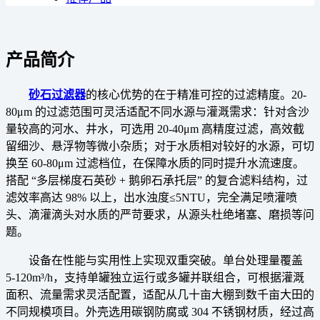
产品简介
砂石过滤器
的核心优势的在于精准可控的过滤精度。20-
80μm 的过滤范围可灵活适配不同水源与灌溉需求：针对含沙
量较高的河水、井水，可选用 20-40μm 高精度过滤，高效截
留细沙、悬浮物等微小杂质；对于水质相对较好的水源，可切
换至 60-80μm 过滤档位，在保障水质的同时提升水流速度。
搭配 “多层梯度石英砂 + 鹅卵石承托层” 的复合滤料结构，过
滤效率高达 98% 以上，出水浊度≤5NTU，完全满足喷灌喷
头、滴灌滴头对水质的严苛要求，从源头杜绝堵塞、磨损等问
题。
设备在性能与实用性上实现双重突破。单台处理量覆盖
5-120m³/h，支持单罐独立运行或多罐并联组合，可根据灌溉
面积、流量需求灵活配置，适配从几十亩大棚到数千亩大田的
不同规模项目。外壳选用碳钢防腐或 304 不锈钢材质，经过高