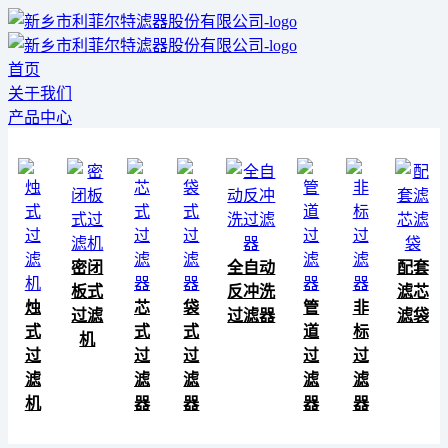
首页
关于我们
产品中心
密闭
全自动
配套
板式
反冲洗
滤芯
烛
芯
袋
管
非
过滤
过滤器
滤袋
式
式
式
道
标
机
过
过
过
过
过
滤
滤
滤
滤
滤
机
器
器
器
器