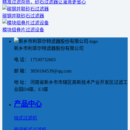
精准过滤杂质，砂石过滤器让灌溉更省心
碳钢并联砂石过滤器
模块组叠片过滤设备
新乡市利菲尔特滤器股份有限公司
电 话： 17530732603
邮 箱： 3850184539@qq.com
地 址： 河南省新乡市市辖区高新技术产业开发区过滤工
业园D4座、E3座
产品中心
烛式过滤机
密闭板式过滤机