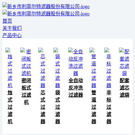
首页
关于我们
产品中心
密闭
全自动
配套
板式
反冲洗
滤芯
烛
芯
袋
管
非
过滤
过滤器
滤袋
式
式
式
道
标
机
过
过
过
过
过
滤
滤
滤
滤
滤
机
器
器
器
器