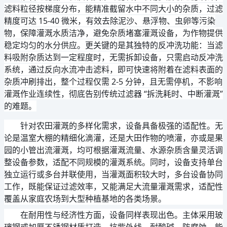
滤料粒径按梯度分布，能精准截留水中不同大小的杂质，过滤
精度可达 15-40 微米，有效去除泥沙、悬浮物、虫卵等污染
物，保障灌溉水质洁净，避免杂质堵塞灌溉设备，为作物提供
稳定均匀的水分供应。更关键的是其独特的反冲洗功能：当滤
料吸附杂质达到一定程度时，无需拆卸设备，只需启动反冲洗
系统，通过反向水流冲击滤料，即可快速将附着在滤料表面的
杂质冲刷排出，整个过程仅需 2-5 分钟，且无需停机，不影响
灌溉作业连续性，彻底告别传统过滤器 “拆洗耗时、中断灌溉”
的难题。
针对农田灌溉的多样化需求，设备具备极强的适配性。无
论是温室大棚的精细化滴灌，还是大田作物的喷灌，亦或是果
园的小管出流灌溉，均可根据灌溉流量、水源杂质含量灵活调
整设备参数，适配不同规模的灌溉系统。同时，设备支持单台
独立运行或多台并联使用，当灌溉面积较大时，多台设备协同
工作，既能保证过滤效率，又能满足大流量灌溉需求，适配性
覆盖从家庭农场到大型种植基地的各类场景。
在耐用性与经济性方面，设备同样表现出色。主体采用玻
璃钢或加厚不锈钢材质打造，抗紫外线、耐酸碱、防腐蚀，能