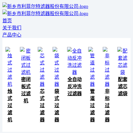
首页
关于我们
产品中心
密闭
全自动
配套
板式
反冲洗
滤芯
烛
芯
袋
管
非
过滤
过滤器
滤袋
式
式
式
道
标
机
过
过
过
过
过
滤
滤
滤
滤
滤
机
器
器
器
器