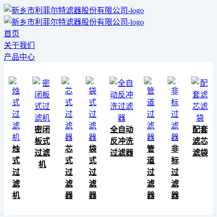
首页
关于我们
产品中心
密闭
全自动
配套
板式
反冲洗
滤芯
烛
芯
袋
管
非
过滤
过滤器
滤袋
式
式
式
道
标
机
过
过
过
过
过
滤
滤
滤
滤
滤
机
器
器
器
器