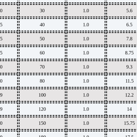
0
30
1.0
5.6
5
40
1.0
6.5
5
50
1.0
7.8
5
60
1.0
8.75
0
70
1.0
9.3
0
80
1.0
11.5
9
100
1.0
12.2
9
120
1.0
14
0
150
1.0
15.75