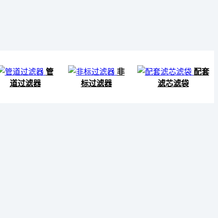
管
非
配套
道过滤器
标过滤器
滤芯滤袋