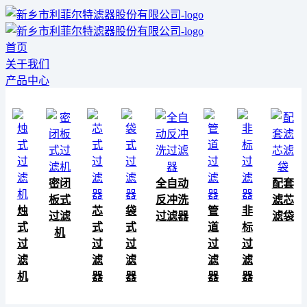
首页
关于我们
产品中心
密闭
全自动
配套
板式
反冲洗
滤芯
烛
芯
袋
管
非
过滤
过滤器
滤袋
式
式
式
道
标
机
过
过
过
过
过
滤
滤
滤
滤
滤
机
器
器
器
器