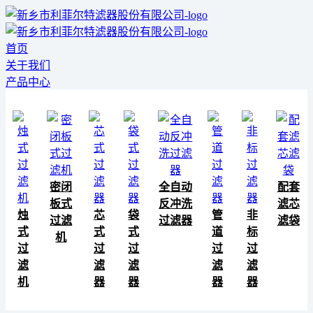
首页
关于我们
产品中心
密闭
全自动
配套
板式
反冲洗
滤芯
烛
芯
袋
管
非
过滤
过滤器
滤袋
式
式
式
道
标
机
过
过
过
过
过
滤
滤
滤
滤
滤
机
器
器
器
器