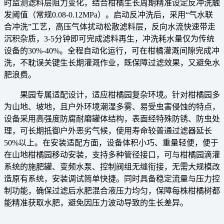
时监测滤料层阻力变化，结合柑橘生长周期精准设定反冲洗触
发阈值（常规0.08-0.12MPa）。启动反冲洗后，采用“气水联
合冲洗”工艺，高压气体扰动松散滤料层，反向水流快速带走
沉积杂质，3-5分钟即可完成滤料再生，冲洗耗水量仅为传统
设备的30%-40%。全程自动化运行，可在柑橘灌溉间隙完成冲
洗，不耽误关键生长期灌溉作业，既保障过滤效果，又避免水
肥浪费。
果园专属适配设计，适应柑橘园复杂环境。针对柑橘园多
为山地、坡地，且户外环境潮湿多雾、易受虫害侵蚀的特点，
设备采用高强度防腐耐磨罐体结构，表面经特殊防锈、防虫处
理，可长期抵御户外恶劣气候，使用寿命较普通过滤器延长
50%以上。在安装适配方面，设备体积小巧、重量轻便，便于
在山地柑橘园移动安装，支持多种管径接口，可与柑橘园滴灌
系统的施肥罐、变频水泵、控制阀组无缝衔接，无需大规模改
造原有系统，安装调试简单快捷。同时具备稳定流量与压力控
制功能，确保过滤后水肥混合液压力均匀，保障每株柑橘树都
能精准获取水肥，避免因压力波动导致的生长差异。