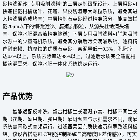
砂精滤泥沙+专用吸附滤料”的三层定制级配设计。上层粗砂可
快速拦截柑橘落叶、花瓣、果皮残渣等大颗粒杂质，避免其进
入精滤层造成堵塞；中层精制石英砂经过精准筛分，能高效拦
截20μm以下的细微泥沙、腐殖质颗粒，从源头杜绝滴头堵
塞，保障水肥混合液精准输送；下层专用吸附滤料可辅助吸附
水源中的少量有机杂质，避免其分解后污染滴灌系统。滤料精
选耐磨损、抗腐蚀的优质石英砂，含泥量低于0.3%，孔隙率
达42%以上，杂质去除率达98%以上，过滤后水质完全适配柑
橘滴灌需求，保障水肥一体化系统稳定运行。
产品优势
智能适配反冲洗，契合柑橘生长灌溉节奏。柑橘不同生长
期（花期、幼果期、膨果期）灌溉频率与水肥需求不同，滴灌
系统需间歇式高频运行，过滤器易因杂质快速沉积导致滤料板
结。该设备搭载PLC智能控制系统与高精度压差传感器，可实