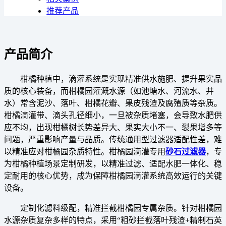
推荐产品
产品简介
柑橘种植中，滴灌系统是实现精准供水施肥、提升果实品
质的核心装备，而柑橘园灌溉水源（如池塘水、河流水、井
水）常含泥沙、落叶、柑橘花瓣、果皮残渣及腐殖质等杂质。
柑橘滴灌带、滴头孔径细小，一旦被杂质堵塞，会导致水肥供
应不均，出现柑橘树长势差异大、果实大小不一、裂果增多等
问题，严重影响产量与品质。传统通用型过滤器适配性差，难
以精准应对柑橘园杂质特性。柑橘园滴灌专用
砂石过滤器
，专
为柑橘种植场景定制研发，以精准过滤、适配水肥一体化、稳
定耐用的核心优势，成为保障柑橘园滴灌系统高效运行的关键
设备。
定制化滤料级配，精准拦截柑橘园专属杂质。针对柑橘园
水源杂质复杂多样的特点，采用“粗砂拦截落叶残渣+精制石英