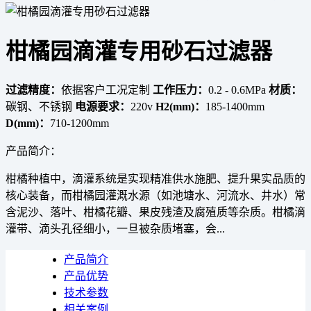
柑橘园滴灌专用砂石过滤器
过滤精度：
依据客户工况定制
工作压力：
0.2 - 0.6MPa
材质：
碳钢、不锈钢
电源要求：
220v
H2(mm)：
185-1400mm
D(mm)：
710-1200mm
产品简介：
柑橘种植中，滴灌系统是实现精准供水施肥、提升果实品质的
核心装备，而柑橘园灌溉水源（如池塘水、河流水、井水）常
含泥沙、落叶、柑橘花瓣、果皮残渣及腐殖质等杂质。柑橘滴
灌带、滴头孔径细小，一旦被杂质堵塞，会...
产品简介
产品优势
技术参数
相关案例