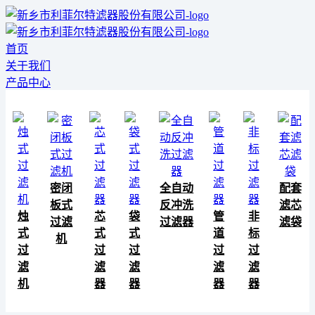
首页
关于我们
产品中心
密闭
全自动
配套
板式
反冲洗
滤芯
烛
芯
袋
管
非
过滤
过滤器
滤袋
式
式
式
道
标
机
过
过
过
过
过
滤
滤
滤
滤
滤
机
器
器
器
器