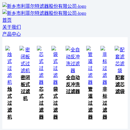
首页
关于我们
产品中心
密闭
全自动
配套
板式
反冲洗
滤芯
烛
芯
袋
管
非
过滤
过滤器
滤袋
式
式
式
道
标
机
过
过
过
过
过
滤
滤
滤
滤
滤
机
器
器
器
器