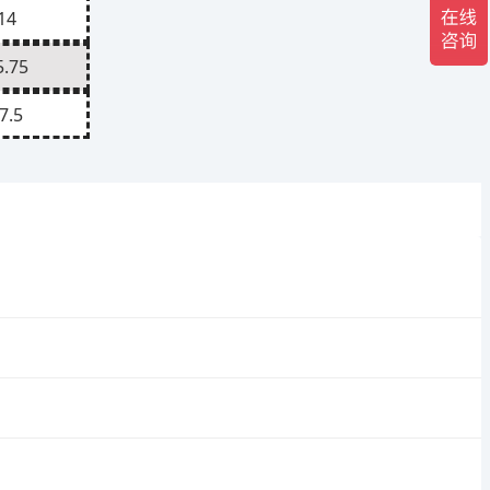
14
5.75
7.5