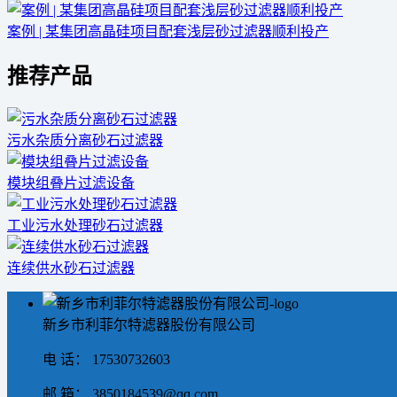
案例 | 某集团高晶硅项目配套浅层砂过滤器顺利投产
推荐产品
污水杂质分离砂石过滤器
模块组叠片过滤设备
工业污水处理砂石过滤器
连续供水砂石过滤器
新乡市利菲尔特滤器股份有限公司
电 话： 17530732603
邮 箱： 3850184539@qq.com