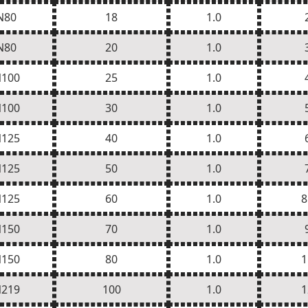
N80
18
1.0
N80
20
1.0
100
25
1.0
100
30
1.0
125
40
1.0
125
50
1.0
125
60
1.0
8
150
70
1.0
150
80
1.0
1
219
100
1.0
1