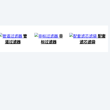
管
非
配套
道过滤器
标过滤器
滤芯滤袋