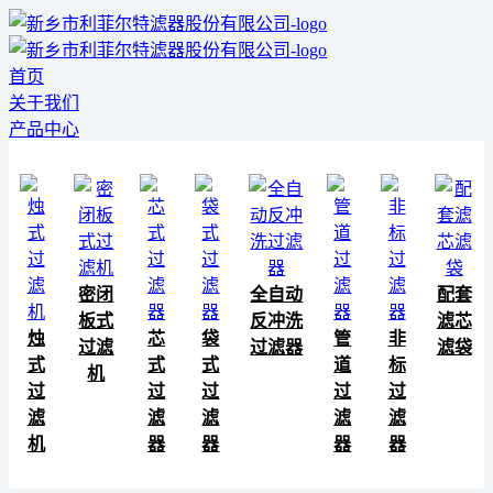
首页
关于我们
产品中心
密闭
全自动
配套
板式
反冲洗
滤芯
烛
芯
袋
管
非
过滤
过滤器
滤袋
式
式
式
道
标
机
过
过
过
过
过
滤
滤
滤
滤
滤
机
器
器
器
器