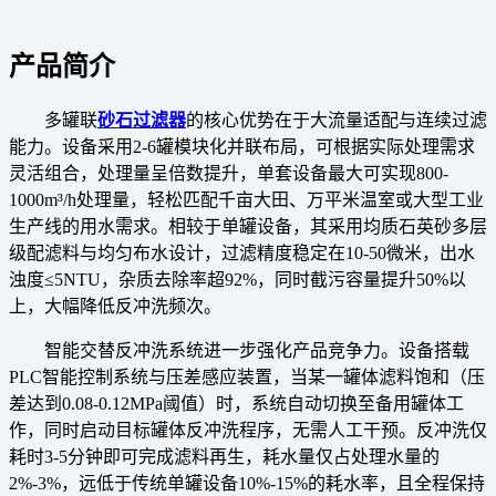
产品简介
多罐联
砂石过滤器
的核心优势在于大流量适配与连续过滤
能力。设备采用2-6罐模块化并联布局，可根据实际处理需求
灵活组合，处理量呈倍数提升，单套设备最大可实现800-
1000m³/h处理量，轻松匹配千亩大田、万平米温室或大型工业
生产线的用水需求。相较于单罐设备，其采用均质石英砂多层
级配滤料与均匀布水设计，过滤精度稳定在10-50微米，出水
浊度≤5NTU，杂质去除率超92%，同时截污容量提升50%以
上，大幅降低反冲洗频次。
智能交替反冲洗系统进一步强化产品竞争力。设备搭载
PLC智能控制系统与压差感应装置，当某一罐体滤料饱和（压
差达到0.08-0.12MPa阈值）时，系统自动切换至备用罐体工
作，同时启动目标罐体反冲洗程序，无需人工干预。反冲洗仅
耗时3-5分钟即可完成滤料再生，耗水量仅占处理水量的
2%-3%，远低于传统单罐设备10%-15%的耗水率，且全程保持