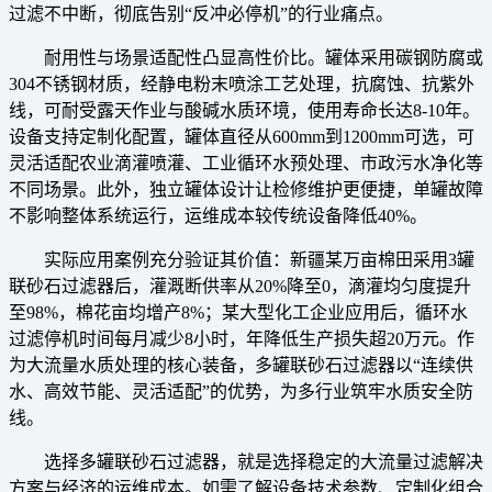
过滤不中断，彻底告别“反冲必停机”的行业痛点。
耐用性与场景适配性凸显高性价比。罐体采用碳钢防腐或
304不锈钢材质，经静电粉末喷涂工艺处理，抗腐蚀、抗紫外
线，可耐受露天作业与酸碱水质环境，使用寿命长达8-10年。
设备支持定制化配置，罐体直径从600mm到1200mm可选，可
灵活适配农业滴灌喷灌、工业循环水预处理、市政污水净化等
不同场景。此外，独立罐体设计让检修维护更便捷，单罐故障
不影响整体系统运行，运维成本较传统设备降低40%。
实际应用案例充分验证其价值：新疆某万亩棉田采用3罐
联砂石过滤器后，灌溉断供率从20%降至0，滴灌均匀度提升
至98%，棉花亩均增产8%；某大型化工企业应用后，循环水
过滤停机时间每月减少8小时，年降低生产损失超20万元。作
为大流量水质处理的核心装备，多罐联砂石过滤器以“连续供
水、高效节能、灵活适配”的优势，为多行业筑牢水质安全防
线。
选择多罐联砂石过滤器，就是选择稳定的大流量过滤解决
方案与经济的运维成本。如需了解设备技术参数、定制化组合