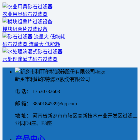
农业用具砂石过滤器
模块组叠片过滤设备
砂石过滤器 流量大 低能耗
水处理滴灌式砂石过滤器
新乡市利菲尔特滤器股份有限公司
电 话： 17530732603
邮 箱： 3850184539@qq.com
地 址： 河南省新乡市市辖区高新技术产业开发区过滤工
业园D4座、E3座
产品中心