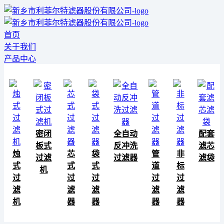
首页
关于我们
产品中心
密闭
全自动
配套
板式
反冲洗
滤芯
烛
芯
袋
管
非
过滤
过滤器
滤袋
式
式
式
道
标
机
过
过
过
过
过
滤
滤
滤
滤
滤
机
器
器
器
器