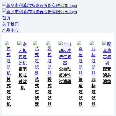
首页
关于我们
产品中心
密闭
全自动
配套
板式
反冲洗
滤芯
烛
芯
袋
管
非
过滤
过滤器
滤袋
式
式
式
道
标
机
过
过
过
过
过
滤
滤
滤
滤
滤
机
器
器
器
器