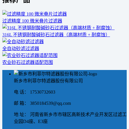
推荐产品
过滤精度 100 微米叠片过滤器
316L 不锈钢耐酸碱砂石过滤器（高端材质 + 耐腐蚀）
全自动砂滤过滤器
农业砂石过滤器适配范围
新乡市利菲尔特滤器股份有限公司
电 话： 17530732603
邮 箱： 3850184539@qq.com
地 址： 河南省新乡市市辖区高新技术产业开发区过滤工
业园D4座、E3座