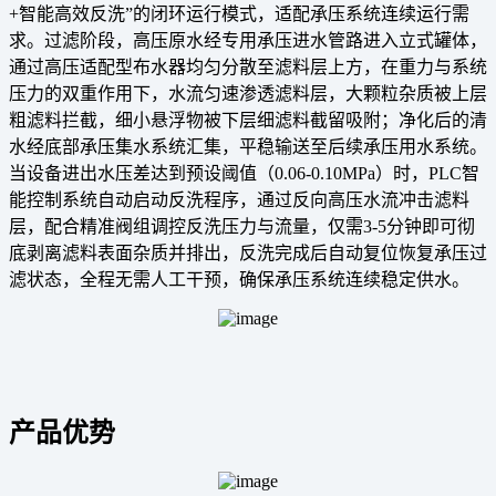
+智能高效反洗”的闭环运行模式，适配承压系统连续运行需
求。过滤阶段，高压原水经专用承压进水管路进入立式罐体，
通过高压适配型布水器均匀分散至滤料层上方，在重力与系统
压力的双重作用下，水流匀速渗透滤料层，大颗粒杂质被上层
粗滤料拦截，细小悬浮物被下层细滤料截留吸附；净化后的清
水经底部承压集水系统汇集，平稳输送至后续承压用水系统。
当设备进出水压差达到预设阈值（0.06-0.10MPa）时，PLC智
能控制系统自动启动反洗程序，通过反向高压水流冲击滤料
层，配合精准阀组调控反洗压力与流量，仅需3-5分钟即可彻
底剥离滤料表面杂质并排出，反洗完成后自动复位恢复承压过
滤状态，全程无需人工干预，确保承压系统连续稳定供水。
产品优势