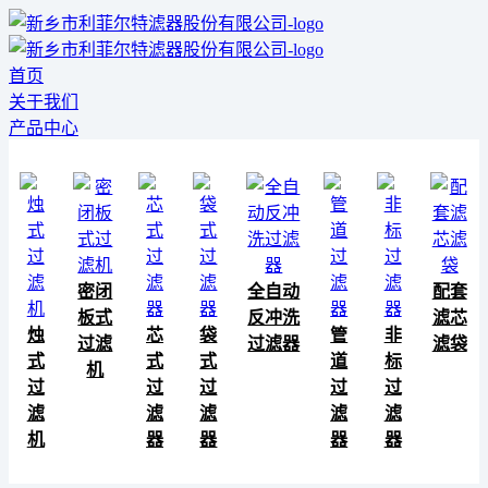
首页
关于我们
产品中心
密闭
全自动
配套
板式
反冲洗
滤芯
烛
芯
袋
管
非
过滤
过滤器
滤袋
式
式
式
道
标
机
过
过
过
过
过
滤
滤
滤
滤
滤
机
器
器
器
器