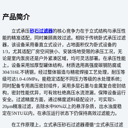
产品简介
立式承压
砂石过滤器
的核心竞争力在于立式结构与承压性
能的精准适配，同时兼顾高效过滤。相较于传统卧式承压过滤
器，该设备采用垂直立式设计，占地面积仅为卧式设备的
1/3，尤其适配厂房空间狭小、安装场地受限的承压工况，无
论是室内泵房还是户外紧凑区域，均可灵活部署。在承压性能
上，设备采用加厚型罐体结构，材质选用高强度碳钢防腐或
304/316L不锈钢，经过整体锻造与精密焊接工艺处理，耐压等
级可达1.0-4.0MPa，能稳定适配不同压力等级的水处理系统；
同时配备专用高压密封组件，采用多层石墨与金属复合密封结
构，密封性能优异，可有效杜绝高压水流泄漏，保障设备运行
安全。过滤精度方面，通过梯度滤料级配设计，可实现5-
20μm精准过滤，去除水中90%以上的悬浮杂质，出水浊度稳
定在5NTU以内，在承压运行状态下仍保持高效过滤能力。
在工作原理上，立式承压砂石过滤器遵循“立式承压过滤