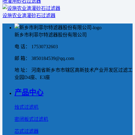
喷灌用砂石过滤器
设施农业滴灌砂石过滤器
新乡市利菲尔特滤器股份有限公司
电 话： 17530732603
邮 箱： 3850184539@qq.com
地 址： 河南省新乡市市辖区高新技术产业开发区过滤工
业园D4座、E3座
产品中心
烛式过滤机
密闭板式过滤机
芯式过滤器