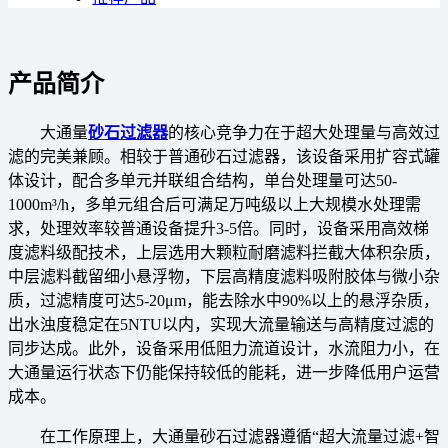
产品简介
大通量
砂石过滤器
的核心竞争力在于超大处理量与高效过
滤的完美兼顾。相较于普通砂石过滤器，该设备采用扩容式罐
体设计，配合多单元并联组合结构，单台处理量可达50-
1000m³/h，多单元组合后可满足万吨级以上大规模水处理需
求，处理效率较普通设备提升3-5倍。同时，设备采用高效梯
度滤料级配技术，上层选用大颗粒耐磨滤料拦截大体积杂质，
中层滤料截留细小悬浮物，下层高精度滤料吸附胶体与微小杂
质，过滤精度可达5-20μm，能去除水中90%以上的悬浮杂质，
出水浊度稳定在5NTU以内，实现大流量输送与高精度过滤的
同步达成。此外，设备采用低阻力流道设计，水流阻力小，在
大通量运行状态下仍能保持较低的能耗，进一步降低用户运营
成本。
在工作原理上，大通量砂石过滤器遵循“超大流量过滤+智