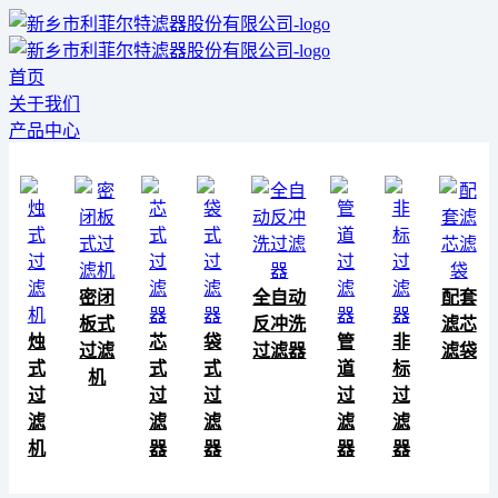
首页
关于我们
产品中心
密闭
全自动
配套
板式
反冲洗
滤芯
烛
芯
袋
管
非
过滤
过滤器
滤袋
式
式
式
道
标
机
过
过
过
过
过
滤
滤
滤
滤
滤
机
器
器
器
器