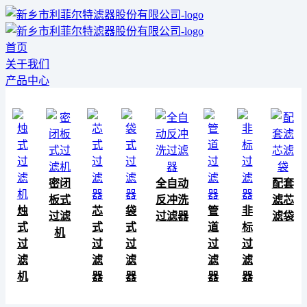
首页
关于我们
产品中心
密闭
全自动
配套
板式
反冲洗
滤芯
烛
芯
袋
管
非
过滤
过滤器
滤袋
式
式
式
道
标
机
过
过
过
过
过
滤
滤
滤
滤
滤
机
器
器
器
器