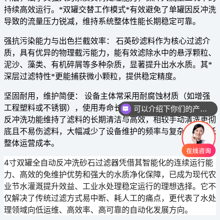
持续高效运行。*双罐交替工作模式*有效避免了单罐因反冲洗
导致的流量压力锐减，维持系统整体性能
长期稳定可靠
。
强抗污染能力与出色拦截效率：
石英砂滤料
作为核心过滤介
质，具有
优异的物理截污能力
，能有效滤除水中的悬浮颗粒、
泥沙、藻类、有机碎屑等多种杂质，显著提升出水水质。其*
深层过滤特性*更能捕获微小颗粒，提供稳定精度。
坚固耐用，维护简便：
设备主体常采用耐腐蚀材质（如增强
工程塑料或不锈钢），
使用寿命长
，适应多种水质环境。自动
可以介绍下你们的产品么
反冲洗功能维持了滤料的长期清洁与高效，相较手动清洗更
彻
底且不易伤滤料
，大幅减少了设备维护的频率与复杂性，降低
整体运营成本。
4寸双罐全自动反冲洗砂石过滤器凭借其智能化的
连续运行能
力
、高效的
免维护优势
和强大的
水质净化保障
，已成为现代农
业节水灌溉提升效益、工业水处理稳定运行的理想选择。它不
仅解决了传统过滤方式易中断、耗人工的痛点，更代表了水处
理领域向低运维、高效率、高可靠的自动化发展方向。