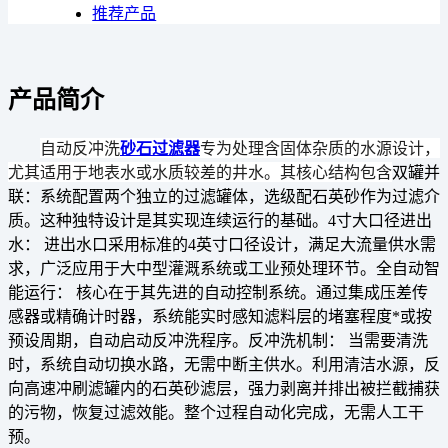
推荐产品
产品简介
自动反冲洗
砂石过滤器
专为处理含固体杂质的水源设计，
尤其适用于地表水或水质较差的井水。其核心结构包含
双罐并
联：
系统配置两个独立的过滤罐体，选级配石英砂作为过滤介
质。这种独特设计是其实现连续运行的基础。
4寸大口径进出
水：
进出水口采用标准的4英寸口径设计，满足
大流量
供水需
求，广泛应用于大中型灌溉系统或工业预处理环节。
全自动智
能运行：
核心在于其
先进的自动控制系统
。通过集成压差传
感器或精确计时器，系统能实时感知滤料层的堵塞程度*或按
预设周期，自动启动反冲洗程序。
反冲洗机制：
当需要清洗
时，系统自动切换水路，
无需中断主供水
。利用清洁水源，反
向高速冲刷滤罐内的石英砂滤层，强力剥离并排出被拦截捕获
的污物，恢复过滤效能。整个过程
自动化完成，无需人工干
预
。