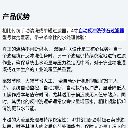
产品优势
相比传统手动清洗或单罐过滤器，4寸
自动反冲洗砂石过滤器
型号优势显著，带来革命性的水处理体验：
真正的连续不间断供水：
双罐并联设计
是其核心优势。当一
个滤罐执行反冲洗任务时，另一个滤罐仍
持续稳定
地进行过滤
作业，确保系统出水流量与压力稳定无中断，对于
农业精准灌
溉
或
连续生产的工业流程
至关重要。
高效节能，大幅节省人工：
全自动运行机制
彻底解放了人
力。系统自动监控、自动判断、自动执行反冲洗，
显著降低人
工操作成本与值守时间
，尤其适用于偏远或无人值守站点。同
时，其优化的反冲洗逻辑通常仅需少量增压水，相比频繁拆卸
清洗更
节水节能
。
卓越的大流量处理与持续稳定性：
4寸接口配合特级石英砂滤
料层，赋予其强大的
杂质负荷处理能力
，保障大流量工况下的