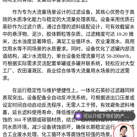
作为专为大流量场景设计的过滤设备，其核心优势在于高
效的水质净化能力与稳定的大流量处理表现。设备采用优质石
英砂作为过滤介质，通过合理的滤料级配设计，可有效截留水
中的悬浮物、泥沙、胶体颗粒等杂质，过滤精度可达 10-20 微
米，出水浊度显著降低，满足工业循环水、农业灌溉水、商用
饮用水等不同场景的水质要求。同时，设备优化了滤罐内部流
道结构，减少水流阻力，单台设备处理流量可达 50-200m³/h，
可根据实际需求灵活配置单罐或多罐并联系统，轻松应对大型
工厂、农田灌溉区、商业综合体等大流量用水场景的过滤需
求。
在运行稳定性与维护便捷性上，一体化石英砂过滤器同样
表现突出。设备配备全自动反冲洗系统，可根据进出口压差或
设定时间自动启动反洗程序，无需人工干预，有效避免滤料堵
塞，延长滤料使用寿命，降低维护成本。此外，设备采用耐腐
可以介绍下你们的产品么
蚀的 304 不锈钢或碳钢材质，结合严密的密封设计，可适应不
同水质环境，减少设备锈蚀损坏，确保长期稳定运行，尤其适
合工业废水处理、化工循环水等腐蚀性较强的场景。