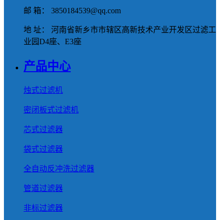
邮 箱： 3850184539@qq.com
地 址： 河南省新乡市市辖区高新技术产业开发区过滤工
业园D4座、E3座
产品中心
烛式过滤机
密闭板式过滤机
芯式过滤器
袋式过滤器
全自动反冲洗过滤器
管道过滤器
非标过滤器