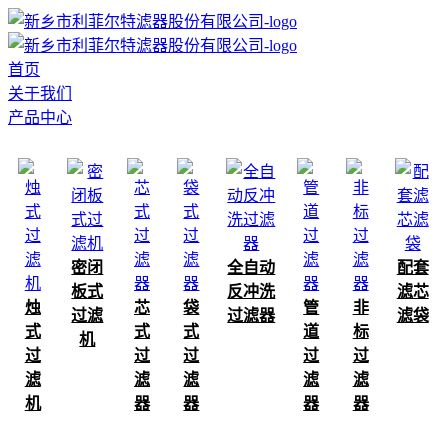
首页
关于我们
产品中心
密闭
全自动
配套
板式
反冲洗
滤芯
烛
芯
袋
管
非
过滤
过滤器
滤袋
式
式
式
道
标
机
过
过
过
过
过
滤
滤
滤
滤
滤
机
器
器
器
器