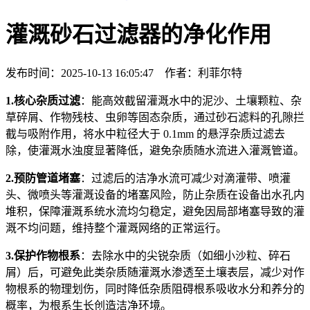
灌溉砂石过滤器的净化作用
发布时间：2025-10-13 16:05:47 作者：利菲尔特
1.核心杂质过滤
：能高效截留灌溉水中的泥沙、土壤颗粒、杂
草碎屑、作物残枝、虫卵等固态杂质，通过砂石滤料的孔隙拦
截与吸附作用，将水中粒径大于 0.1mm 的悬浮杂质过滤去
除，使灌溉水浊度显著降低，避免杂质随水流进入灌溉管道。
2.预防管道堵塞
：过滤后的洁净水流可减少对滴灌带、喷灌
头、微喷头等灌溉设备的堵塞风险，防止杂质在设备出水孔内
堆积，保障灌溉系统水流均匀稳定，避免因局部堵塞导致的灌
溉不均问题，维持整个灌溉网络的正常运行。
3.保护作物根系
：去除水中的尖锐杂质（如细小沙粒、碎石
屑）后，可避免此类杂质随灌溉水渗透至土壤表层，减少对作
物根系的物理划伤，同时降低杂质阻碍根系吸收水分和养分的
概率，为根系生长创造洁净环境。