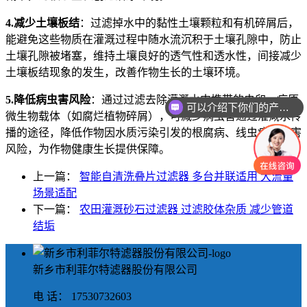
4.减少土壤板结
：过滤掉水中的黏性土壤颗粒和有机碎屑后，
能避免这些物质在灌溉过程中随水流沉积于土壤孔隙中，防止
土壤孔隙被堵塞，维持土壤良好的透气性和透水性，间接减少
土壤板结现象的发生，改善作物生长的土壤环境。
5.降低病虫害风险
：通过过滤去除灌溉水中携带的虫卵、病原
可以介绍下你们的产品么
微生物载体（如腐烂植物碎屑），可减少病虫害通过灌溉水传
播的途径，降低作物因水质污染引发的根腐病、线虫病等病害
风险，为作物健康生长提供保障。
上一篇：
智能自清洗叠片过滤器 多台并联适用 大流量
场景适配
下一篇：
农田灌溉砂石过滤器 过滤胶体杂质 减少管道
结垢
新乡市利菲尔特滤器股份有限公司
电 话： 17530732603