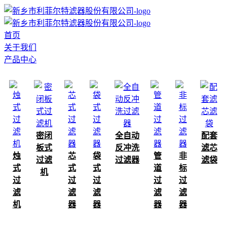
首页
关于我们
产品中心
密闭
全自动
配套
板式
反冲洗
滤芯
烛
芯
袋
管
非
过滤
过滤器
滤袋
式
式
式
道
标
机
过
过
过
过
过
滤
滤
滤
滤
滤
机
器
器
器
器