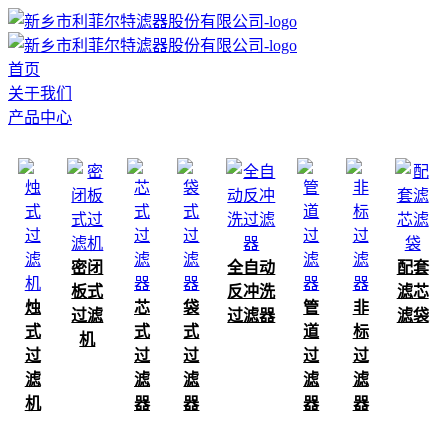
首页
关于我们
产品中心
密闭
全自动
配套
板式
反冲洗
滤芯
烛
芯
袋
管
非
过滤
过滤器
滤袋
式
式
式
道
标
机
过
过
过
过
过
滤
滤
滤
滤
滤
机
器
器
器
器