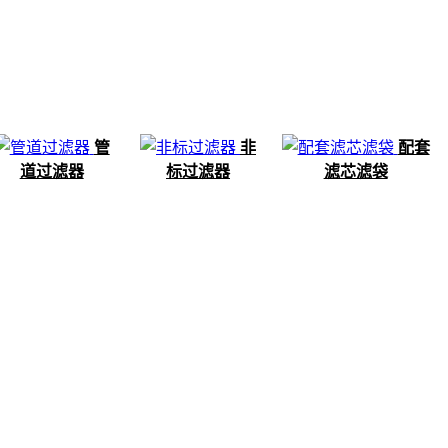
管
非
配套
道过滤器
标过滤器
滤芯滤袋