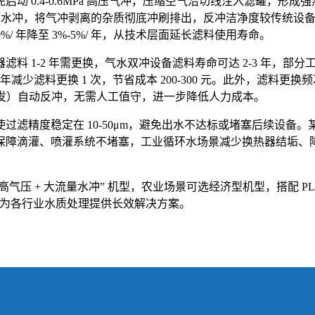
动 0.4-0.6MPa 高压气冲，压缩空气沿切线注入滤罐，形
Pa 低压水冲，将气冲剥离的杂质彻底冲刷排出，反冲洁净度较传统设
0%/ 年降至 3%-5%/ 年，从技术层面延长滤料使用寿命。
1-2 年需更换，气水双冲设备滤料寿命可达 2-3 年，部分工况下
少滤料更换 1 次，节省成本 200-300 元。此外，滤料更换频
MPa 触发）自动反冲，无需人工值守，进一步降低人力成本。
滤精度稳定在 10-50μm，避免出水不达标或堵塞后续设备。
域可保障滴灌、喷灌系统不堵塞，工业循环水场景减少换热器结垢、降
“高气压 + 大流量水冲” 机型，农业场景可选经济型机型，搭配 
赢，为各行业水质处理提供长效解决方案。