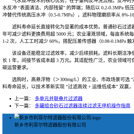
气水双冲技术的核心优势，在于重构反冲洗流程。反冲时先启
水反冲 “表面清洁、内部残留” 的弊端；随后以 0.2-0.3M
冲替代传统高压水冲（0.5-0.7MPa），滤料物理磨损率从 8%-1
滤料寿命延长直接转化为显著的成本优势。普通砂石过滤器滤料 
年可减少滤料更换费用超 5000 元；农业灌溉领域，每亩系统每年减
1-2 次，人工工时减少 60%，搭配压差传感器（0.08-0.1
该设备还能稳定过滤效率，减少后续损耗。滤料长期洁净使过
长 1 年，间接节省成本超 3 万元。其适配性广泛，农业领
碳运营要求。
选购时，高悬浮物（＞300mg/L）的工业、市政场景可选 
料寿命延长，以技术革新实现 “过滤高效 + 运维低成本” 双
上一篇：
多单元并联叠片过滤器
下一篇：
多罐组合砂石过滤器连续过滤无停机操作指南
新乡市利菲尔特滤器股份有限公司