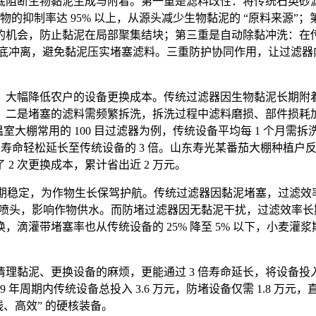
底阻断生物黏泥生成与附着。第一重是滤料改性：将传统石英砂
的抑制率达 95% 以上，从源头减少生物黏泥的 “原料来源”
的机会，防止黏泥在局部聚集结块；第三重是自动除黏冲洗：在
黏泥彻底冲离，避免黏泥压实堵塞滤料。三重防护协同作用，让过
长，大幅降低农户的设备更换成本。传统过滤器因生物黏泥长期
；二是堵塞的滤料需频繁拆洗，拆洗过程中滤料磨损、部件损耗
室大棚常用的 100 目过滤器为例，传统设备平均每 1 个月需拆洗 
%，寿命轻松延长至传统设备的 3 倍。山东寿光某番茄大棚种植户反
2 次更换成本，累计省出近 2 万元。
期稳定，为作物生长保驾护航。传统过滤器因黏泥堵塞，过滤效率会
喷头，影响作物供水。而防堵过滤器因无黏泥干扰，过滤效率长期稳定在
换，滴灌带堵塞率也从传统设备的 25% 降至 5% 以下，小麦灌浆期
黏泥、更换设备的麻烦，更能通过 3 倍寿命延长，将设备投入成本
计算，9 年周期内传统设备总投入 3.6 万元，防堵设备仅需 1.8 万
钱、高效” 的硬核装备。