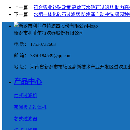
上一篇：
符合农业补贴政策 高效节水砂石过滤器 助力
下一篇：
水肥一体化砂石过滤器 防堵塞自动冲洗 果园种
新乡市利菲尔特滤器股份有限公司
电 话： 17530732603
邮 箱： 3850184539@qq.com
地 址： 河南省新乡市市辖区高新技术产业开发区过滤工业
产品中心
烛式过滤机
密闭板式过滤机
芯式过滤器