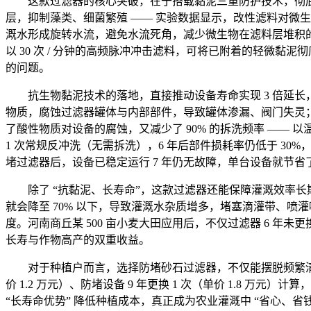
这款过滤器的核心突破，在于搭载黏泥三重防护技术，彻
层，抑制藻类、细菌繁殖 —— 实验数据显示，改性滤料对微生物
溉水形成旋转水流，避免水流死角，减少微生物在滤料层堆积
以 30 次 / 分钟的高频脉冲冲击滤料，可将已附着的轻微
的问题。
抗生物黏泥技术的落地，直接推动设备寿命实现 3 倍延
物质，腐蚀过滤器罐体与内部部件，导致罐体渗漏、阀门失灵
了酸性物质对设备的腐蚀，又减少了 90% 的拆洗频率 —— 以温
1 次常规反冲洗（无需拆洗），6 年后部件损耗率仍低于 30
堵过滤器后，设备已稳定运行 7 年仍无故障，单台设备就节省了 
除了 “抗黏泥、长寿命”，这款过滤器还能保障灌溉效率长
就会降至 70% 以下，导致灌溉水杂质增多，堵塞滴灌带、喷灌
度。河南商丘某 500 亩小麦大田应用后，不仅过滤器 6 年未更
长寿与作物高产的双重收益。
对于种植户而言，选择防堵砂石过滤器，不仅能摆脱频繁清理
价 1.2 万元）、防堵设备 9 年更换 1 次（单价 1.8 万元）
“长寿命优势” 降低种植成本，真正成为农业灌溉中 “省心、省