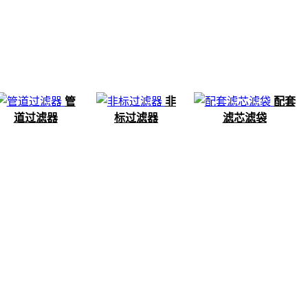
管
非
配套
道过滤器
标过滤器
滤芯滤袋