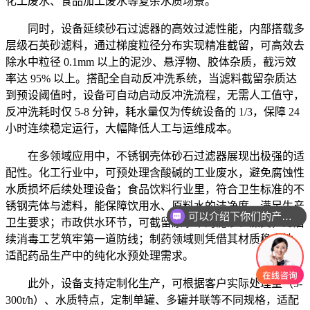
化工废水、食品加工废水等复杂水质场景。
同时，设备延续砂石过滤器的高效过滤性能，内部搭载多
层级石英砂滤料，通过梯度粒径分布实现精准截留，可高效去
除水中粒径 0.1mm 以上的泥沙、悬浮物、胶体杂质，截污效
率达 95% 以上。搭配全自动反冲洗系统，当滤料截留杂质达
到预设阈值时，设备可自动启动反冲洗流程，无需人工值守，
反冲洗耗时仅 5-8 分钟，耗水量仅为传统设备的 1/3，保障 24
小时连续稳定运行，大幅降低人工与运维成本。
在多领域应用中，不锈钢壳体砂石过滤器展现出极强的适
配性。化工行业中，可预处理含酸碱的工业废水，避免腐蚀性
水质损坏后续处理设备；食品饮料行业里，符合卫生标准的不
锈钢壳体与滤料，能保障饮用水、原料水的洁净度，满足生产
可以介绍下你们的产品么
卫生要求；市政供水环节，可截留原水中的泥沙、藻类，为后
续消毒工艺筑牢第一道防线；制药领域则凭借其材质稳定性，
适配药品生产中的纯化水预处理需求。
此外，设备支持定制化生产，可根据客户实际处理量（5-
300t/h）、水质特点，定制单罐、多罐并联等不同规格，适配