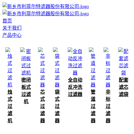
首页
关于我们
产品中心
密闭
全自动
配套
板式
反冲洗
滤芯
烛
芯
袋
管
非
过滤
过滤器
滤袋
式
式
式
道
标
机
过
过
过
过
过
滤
滤
滤
滤
滤
机
器
器
器
器