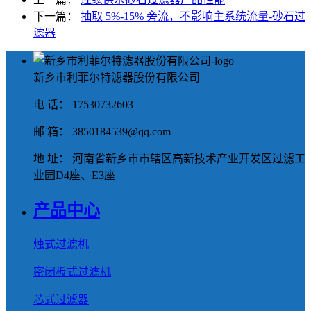
下一篇：
抽取 5%-15% 旁流，不影响主系统流量-砂石过
滤器
新乡市利菲尔特滤器股份有限公司
电 话： 17530732603
邮 箱： 3850184539@qq.com
地 址： 河南省新乡市市辖区高新技术产业开发区过滤工
业园D4座、E3座
产品中心
烛式过滤机
密闭板式过滤机
芯式过滤器