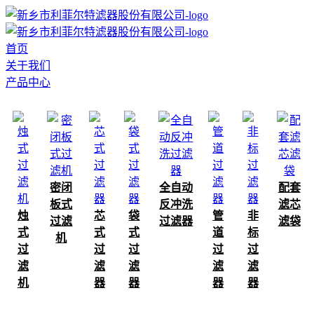
首页
关于我们
产品中心
密闭
全自动
配套
板式
反冲洗
滤芯
烛
芯
袋
管
非
过滤
过滤器
滤袋
式
式
式
道
标
机
过
过
过
过
过
滤
滤
滤
滤
滤
机
器
器
器
器