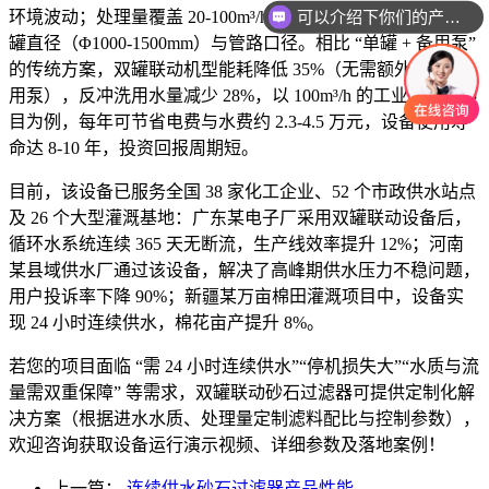
可以介绍下你们的产品么
环境波动；处理量覆盖 20-100m³/h，支持根据项目需求调整滤
你们是怎么收费的呢
罐直径（Φ1000-1500mm）与管路口径。相比 “单罐 + 备用泵”
的传统方案，双罐联动机型能耗降低 35%（无需额外启动备
用泵），反冲洗用水量减少 28%，以 100m³/h 的工业循环水项
目为例，每年可节省电费与水费约 2.3-4.5 万元，设备使用寿
命达 8-10 年，投资回报周期短。
目前，该设备已服务全国 38 家化工企业、52 个市政供水站点
及 26 个大型灌溉基地：广东某电子厂采用双罐联动设备后，
循环水系统连续 365 天无断流，生产线效率提升 12%；河南
某县域供水厂通过该设备，解决了高峰期供水压力不稳问题，
用户投诉率下降 90%；新疆某万亩棉田灌溉项目中，设备实
现 24 小时连续供水，棉花亩产提升 8%。
若您的项目面临 “需 24 小时连续供水”“停机损失大”“水质与流
量需双重保障” 等需求，双罐联动砂石过滤器可提供定制化解
决方案（根据进水水质、处理量定制滤料配比与控制参数），
欢迎咨询获取设备运行演示视频、详细参数及落地案例！
上一篇：
连续供水砂石过滤器产品性能