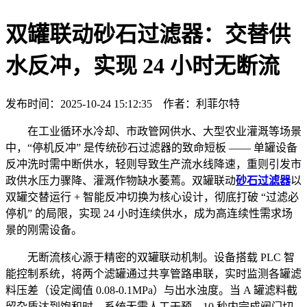
双罐联动砂石过滤器：交替供
水反冲，实现 24 小时无断流
发布时间：2025-10-24 15:12:35 作者：利菲尔特
在工业循环水冷却、市政管网供水、大型农业灌溉等场景
中，“停机反冲” 是传统砂石过滤器的致命短板 —— 单罐设备
反冲洗时需中断供水，轻则导致生产流水线降速，重则引发市
政供水压力骤降、灌溉作物缺水萎蔫。双罐联动
砂石过滤器
以
双罐交替运行 + 智能反冲切换为核心设计，彻底打破 “过滤必
停机” 的局限，实现 24 小时连续供水，成为高连续性需求场
景的刚需设备。
无断流核心源于精密的双罐联动机制。设备搭载 PLC 智
能控制系统，将两个滤罐通过共享管路串联，实时监测各罐滤
料压差（设定阈值 0.08-0.1MPa）与出水浊度。当 A 罐滤料截
留杂质达到饱和时，系统无需人工干预，10 秒内完成阀门切