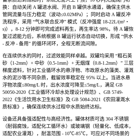
换：自动关闭 A 罐进水阀、开启 B 罐供水通道，确保主供水
管网流量与压力稳定（波动≤0.02MPa）；同时启动 A 罐反冲
洗程序，采用 “气水联合反冲” 模式（反冲强度 18-22L/(m²・
s)），8-12 分钟即可完成滤料再生，再生率达 98%，待 A 罐恢
复过滤能力后，系统根据 B 罐运行状态自动切换，形成 “供水
- 反冲 - 备用” 的循环闭环，全程无断流间隙。
在连续供水的同时，过滤效能同样卓越。双罐均采用 “粗石英
砂（1-2mm）+ 中砂（0.5-1mm）+ 无烟煤（0.8-1.2mm）” 三层
梯度滤料，针对工业循环水的悬浮物、市政原水的藻类、灌溉
水的泥沙等不同杂质，截留效率稳定在 95% 以上。当进水悬
浮物浓度≤80mg/L 时，出水浓度可降至≤5mg/L，满足 GB
50050-2020《工业循环冷却水处理设计规范》、GB 5749-
2022《生活饮用水卫生标准》及 GB 5084-2021《农田灌溉水
质标准》，确保连续供水过程中水质始终达标。
设备还具备强适配性与高经济性。罐体材质可选 304 不锈钢
（耐弱腐蚀，适配化工循环水）或玻璃钢（轻量化、低成本，
适配农业灌溉），耐温范围 - 10℃-85℃，可应对不同场景的