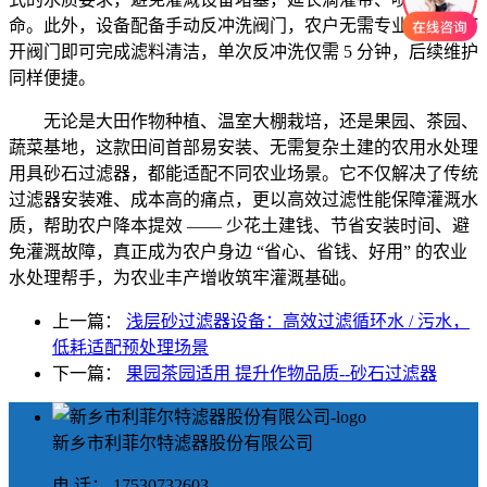
命。此外，设备配备手动反冲洗阀门，农户无需专业操作，打
开阀门即可完成滤料清洁，单次反冲洗仅需 5 分钟，后续维护
同样便捷。
无论是大田作物种植、温室大棚栽培，还是果园、茶园、
蔬菜基地，这款田间首部易安装、无需复杂土建的农用水处理
用具砂石过滤器，都能适配不同农业场景。它不仅解决了传统
过滤器安装难、成本高的痛点，更以高效过滤性能保障灌溉水
质，帮助农户降本提效 —— 少花土建钱、节省安装时间、避
免灌溉故障，真正成为农户身边 “省心、省钱、好用” 的农业
水处理帮手，为农业丰产增收筑牢灌溉基础。
上一篇：
浅层砂过滤器设备：高效过滤循环水 / 污水，
低耗适配预处理场景
下一篇：
果园茶园适用 提升作物品质--砂石过滤器
新乡市利菲尔特滤器股份有限公司
电 话： 17530732603