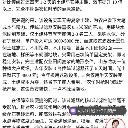
对比传统过滤器需 1-2 天的土建与安装周期，效率提升 10 倍
以上，完全不耽误农忙时节的灌溉准备。
更关键的是，该设备实现无需复杂土建，为农户省下大笔
成本与精力。传统过滤器安装需挖 0.5 米深的基坑，用砖块水
泥砌制基础，仅土建环节就需雇佣 2-3 名工人，采购水泥、砂
石等建材，单户投入可达 3000-5000 元；而这款过滤器无需任
何土建施工，不用挖沟、不用砌墙，甚至不用硬化地面 ——
在坡地、梯田等不规则地块，只需用石块简单固定支架，即可
稳定安装，完全适配农业田间复杂的地形条件。山东潍坊一位
种植大户反馈，去年安装 3 台传统过滤器花了 6 天时间，光土
建就花了 4800 元；今年换用这款设备，3 台仅用半天安装完
成，土建成本为零，还省下了雇人费用，“农忙时抢时间就是
抢产量，这设备安装快，一点不耽误浇地。
在保障安装便捷的同时，该过滤器的核心过滤性能丝毫不
受影响。针对农业灌溉常用的河水、井水、池塘水，设备内置
可以介绍下你们的产品么
级配石英砂滤料，能高效拦截泥沙、藻类、悬浮物等杂质，出
水悬浮物浓度≤5mg/L，完全满足滴灌、喷灌、渗灌等灌溉方
式的水质要求，避免灌溉设备堵塞，延长滴灌带、喷头使用寿