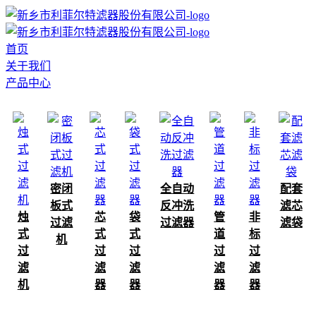
首页
关于我们
产品中心
密闭
全自动
配套
板式
反冲洗
滤芯
烛
芯
袋
管
非
过滤
过滤器
滤袋
式
式
式
道
标
机
过
过
过
过
过
滤
滤
滤
滤
滤
机
器
器
器
器