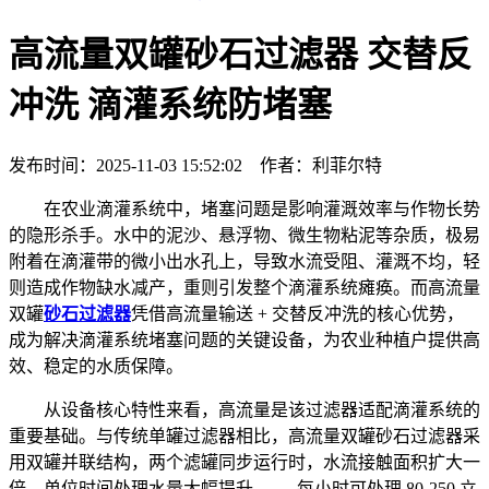
高流量双罐砂石过滤器 交替反
冲洗 滴灌系统防堵塞
发布时间：2025-11-03 15:52:02 作者：利菲尔特
在农业滴灌系统中，堵塞问题是影响灌溉效率与作物长势
的隐形杀手。水中的泥沙、悬浮物、微生物粘泥等杂质，极易
附着在滴灌带的微小出水孔上，导致水流受阻、灌溉不均，轻
则造成作物缺水减产，重则引发整个滴灌系统瘫痪。而高流量
双罐
砂石过滤器
凭借高流量输送 + 交替反冲洗的核心优势，
成为解决滴灌系统堵塞问题的关键设备，为农业种植户提供高
效、稳定的水质保障。
从设备核心特性来看，高流量是该过滤器适配滴灌系统的
重要基础。与传统单罐过滤器相比，高流量双罐砂石过滤器采
用双罐并联结构，两个滤罐同步运行时，水流接触面积扩大一
倍，单位时间处理水量大幅提升 —— 每小时可处理 80-250 立