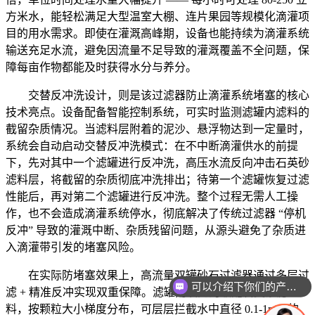
方米水，能轻松满足大型温室大棚、连片果园等规模化滴灌项
目的用水需求。即使在灌溉高峰期，设备也能持续为滴灌系统
输送充足水流，避免因流量不足导致的灌溉覆盖不全问题，保
障每亩作物都能及时获得水分与养分。
交替反冲洗设计，则是该过滤器防止滴灌系统堵塞的核心
技术亮点。设备配备智能控制系统，可实时监测滤罐内滤料的
截留杂质情况。当滤料层附着的泥沙、悬浮物达到一定量时，
系统会自动启动交替反冲洗模式：在不中断滴灌供水的前提
下，先对其中一个滤罐进行反冲洗，高压水流反向冲击石英砂
滤料层，将截留的杂质彻底冲洗排出；待第一个滤罐恢复过滤
性能后，再对第二个滤罐进行反冲洗。整个过程无需人工操
作，也不会造成滴灌系统停水，彻底解决了传统过滤器 “停机
反冲” 导致的灌溉中断、杂质残留问题，从源头避免了杂质进
入滴灌带引发的堵塞风险。
在实际防堵塞效果上，高流量双罐砂石过滤器通过多层过
可以介绍下你们的产品么
滤 + 精准反冲实现双重保障。滤罐内填充的级配石英砂滤
料，按颗粒大小梯度分布，可层层拦截水中直径 0.1-1mm 的