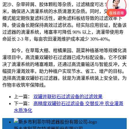
泥沙、杂草碎屑、胶体颗粒等杂质，过滤精度可达 5-20 微
米，确保进入滴灌系统的水质清澈无杂质。同时，交替反冲洗
模式能定期恢复滤料活性，避免滤料板结导致的过滤效率下
降，使设备长期保持高效过滤状态。经实际应用验证，配备该
过滤器的滴灌系统，堵塞率可降低 90% 以上，滴灌带使用寿
命延长 2-3 年，每亩农田灌溉维护成本减少 30%-40%。
如今，在草莓大棚、柑橘果园、蔬菜种植基地等规模化滴
灌项目中，高流量双罐砂石过滤器已成为标配设备。它不仅解
决了滴灌系统的堵塞难题，还通过高流量输送与智能反冲，大
幅提升灌溉效率，助力种植户实现节水、省工、增产的目标。
选择高流量双罐砂石过滤器，就是为滴灌系统装上安全锁，为
作物丰收筑牢保障线。
上一篇：
双罐并联砂石过滤设备的过滤效果
下一篇：
高精度双罐砂石过滤设备 交替反冲 农业灌溉
水质净化
新乡市利菲尔特滤器股份有限公司