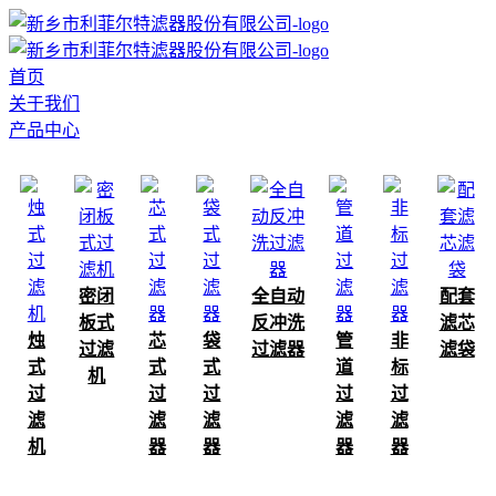
首页
关于我们
产品中心
密闭
全自动
配套
板式
反冲洗
滤芯
烛
芯
袋
管
非
过滤
过滤器
滤袋
式
式
式
道
标
机
过
过
过
过
过
滤
滤
滤
滤
滤
机
器
器
器
器