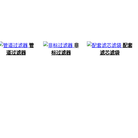
管
非
配套
道过滤器
标过滤器
滤芯滤袋