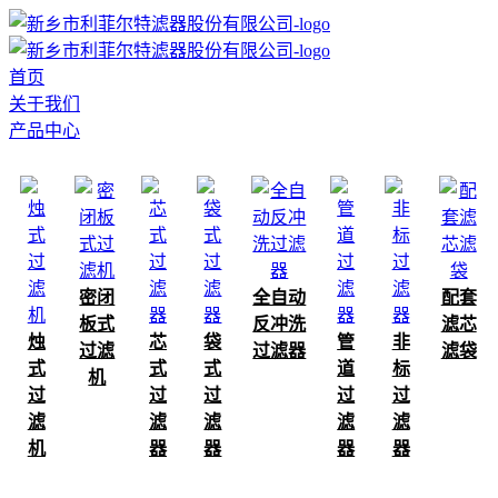
首页
关于我们
产品中心
密闭
全自动
配套
板式
反冲洗
滤芯
烛
芯
袋
管
非
过滤
过滤器
滤袋
式
式
式
道
标
机
过
过
过
过
过
滤
滤
滤
滤
滤
机
器
器
器
器