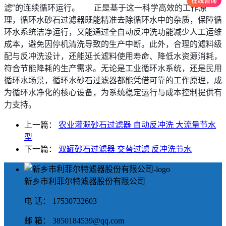
滤”的连续循环运行。 正是基于这一科学高效的工作原
理，循环水砂石过滤器既能精准去除循环水中的杂质，保障循
环水系统洁净运行，又能通过全自动反冲洗功能减少人工运维
成本，避免因停机清洗导致的生产中断。此外，合理的滤料级
配与反冲洗设计，还能延长滤料使用寿命、降低水资源消耗，
符合节能降耗的生产需求。无论是工业循环水系统，还是民用
循环水场景，循环水砂石过滤器都能凭借可靠的工作原理，成
为循环水净化的核心设备，为系统稳定运行与成本控制提供有
力支持。
上一篇：
农业灌溉砂石过滤器 自动反冲洗 大流量节水
型
下一篇：
双罐砂石过滤器 交替过滤 反冲洗节水
新乡市利菲尔特滤器股份有限公司
电 话： 17530732603
邮 箱： 3850184539@qq.com