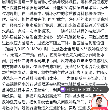
层细滤料则进一步截留微小杂质与胶体颗粒。这种梯度过滤方
式不仅能提升杂质截留效率，还能避免滤料层过早堵塞，延长
过滤周期。在此过程中，循环水中的杂质被滤料颗粒通过吸
附、筛分、惯性碰撞等作用牢牢截留，净化后的水则穿过滤料
层，经底部的集水系统汇集后，通过出水管道重新输送至循环
水系统，完成一次净化循环。 随着过滤过程的持续进行，
滤料层截留的杂质会逐渐增多，滤料孔隙被堵塞，导致过滤器
进出水压力差增大，过滤效率随之下降。当压差达到预设值
（通常为0.05-0.1MPa）时，过滤器会自动进入**反冲洗阶段
**，无需人工干预。此时，控制系统会先关闭进水阀与出水
阀，打开反冲洗进水阀与排污阀，反冲洗水以与正常过滤相反
的方向进入罐体，快速冲击滤料层。强劲的反向水流会使滤料
颗粒剧烈翻动、摩擦，将截留的杂质从滤料表面剥离，并随反
冲洗水一同通过排污阀排出体外。 为确保反冲洗彻底，部
分高端循环水砂石过滤器还会搭配空气辅助反冲洗功能——在
可以介绍下你们的产品么
反冲洗过程中通入压缩空气，利用气泡的扰动作用增强滤料翻
动效果，进一步提升杂质剥离效率，同时减少反冲洗用水量。
反冲洗完成后，控制系统会自动关闭反冲洗阀门，开启进水阀
与出水阀，过滤器重新进入过滤阶段，实现“过滤-反冲洗-再过