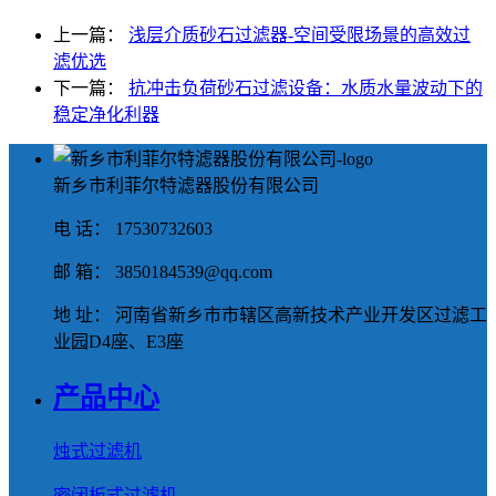
上一篇：
浅层介质砂石过滤器-空间受限场景的高效过
滤优选
下一篇：
抗冲击负荷砂石过滤设备：水质水量波动下的
稳定净化利器
新乡市利菲尔特滤器股份有限公司
电 话： 17530732603
邮 箱： 3850184539@qq.com
地 址： 河南省新乡市市辖区高新技术产业开发区过滤工
业园D4座、E3座
产品中心
烛式过滤机
密闭板式过滤机