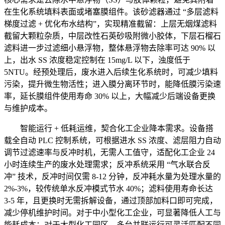
在生化系统填料表面或堵塞膜组件。该砂滤器通过 “多层滤料
梯度过滤 + 优化布水结构”，实现精准截留：上层无烟煤滤料
截留大颗粒杂质，中层改性石英砂吸附微小胶体，下层石榴石
滤料进一步过滤细小悬浮物，整体悬浮物去除率可达 90% 以
上，出水 SS 浓度稳定控制在 15mg/L 以下，浊度低于
5NTU。经预处理后，废水进入后续生化系统时，可减少填料
污染，提升微生物活性；进入膜分离环节时，能降低膜污染速
率，延长膜组件使用寿命 30% 以上，大幅减少后端设备更换
与维护成本。
智能运行 + 低耗运维，契合化工企业降本需求。设备搭
载全自动 PLC 控制系统，可根据进水 SS 浓度、滤层阻力自动
调节过滤速率与反冲时机，无需人工值守，适配化工企业 24
小时连续生产的废水处理需求；反冲系统采用 “气水联合反
冲” 技术，反冲时间仅需 8-12 分钟，反冲耗水量为处理水量的
2%-3%，较传统单水反冲模式节水 40%；滤料使用寿命长达
3-5 年，且更换时无需拆解设备，通过顶部加料口即可完成，
减少停机维护时间。对于中小型化工企业，可显著降低人工与
能耗成本；对于大型化工园区，多台并联运行可灵活匹配不同