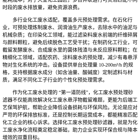
时段的废水排放量，避免资源浪费。
多行业化工废水适配，覆盖多元预处理需求。在石化行
业，可预处理炼制废水、润滑油生产废水，去除水中的油泥与
机械杂质；在印染化工领域，能过滤染料废水前端的纤维碎屑
与颜料颗粒，避免后续脱色工艺受干扰；在制药化工行业，可
截留发酵废水、合成废水里的菌体残渣与未反应原料颗粒；在
精细化工领域，适配农药、涂料废水的预处理，减少有毒悬浮
物对生化系统的冲击。设备提供单台处理量 10-200m³/h 的规
格，支持根据废水成分（如含油量、酸碱度）定制滤料与材
质，满足不同化工子行业的个性化预处理需求。
作为化工废水处理的 “第一道防线”，化工废水预处理砂
滤器不仅能高效解决化工废水悬浮物截留难题，更能为后端工
艺保驾护航，帮助企业降低设备损耗与环保风险。无论是应对
严苛的环保排放标准，还是控制长期运营成本，都能精准匹配
化工企业的核心诉求。选择化工废水预处理砂滤器，就是为化
工废水净化流程奠定稳定基础，助力企业实现环保合规与降本
增效的双重目标。