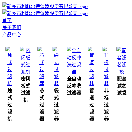
首页
关于我们
产品中心
密闭
全自动
配套
板式
反冲洗
滤芯
烛
芯
袋
管
非
过滤
过滤器
滤袋
式
式
式
道
标
机
过
过
过
过
过
滤
滤
滤
滤
滤
机
器
器
器
器